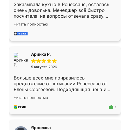
Заказывала кухню в Ренессанс, осталась
очень довольна. Менеджер всё быстро
посчитала, на вопросы отвечала сразу.
Замерщик приехал в субботу, подошёл к
Читать полностью
делу со всей ответственностью. Собрали
за день, ребята работали аккуратно, даже
пыли почти не было. Качество отличное,
ящики ходят плавно, ничего не скрипит.
Всё подошло как влитое.
Аринка Р.
5 августа 2026
Больше всех мне понравилось
предложение от компании Ренессанс от
Елены Сергеевой. Подходяшщая цена и
короткие сроки изготовления. Приехавший
Читать полностью
для замера сотрудник Владислав
предложил по моему эскизу самый
1
подходящий вариант шкафа. Немного его
видоизменил, получилось даже лучше, чем
я хотела.
Ярослава