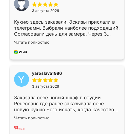
3 августа 2026
Кухню здесь заказали. Эскизы прислали в
телеграмм. Выбрали наиболее подходящий.
Согласовали день для замера. Через 3
недели кухня была уже готова. Остались
Читать полностью
довольны работой. Спасибо Ренессанс
мебель за качественную работу!
yaroslava1986
3 августа 2026
Заказала себе новый шкаф в студии
Ренессанс где ранее заказывала себе
новую кухню.Чего искать, когда качеством
вполне довольна. Служит кухня уже почти
Читать полностью
два года, нареканий нет.