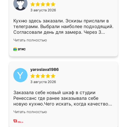
3 августа 2026
Кухню здесь заказали. Эскизы прислали в
телеграмм. Выбрали наиболее подходящий.
Согласовали день для замера. Через 3
недели кухня была уже готова. Остались
Читать полностью
довольны работой. Спасибо Ренессанс
мебель за качественную работу!
yaroslava1986
3 августа 2026
Заказала себе новый шкаф в студии
Ренессанс где ранее заказывала себе
новую кухню.Чего искать, когда качеством
вполне довольна. Служит кухня уже почти
Читать полностью
два года, нареканий нет.