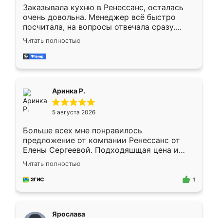
Заказывала кухню в Ренессанс, осталась
очень довольна. Менеджер всё быстро
посчитала, на вопросы отвечала сразу.
Замерщик приехал в субботу, подошёл к
Читать полностью
делу со всей ответственностью. Собрали
за день, ребята работали аккуратно, даже
пыли почти не было. Качество отличное,
ящики ходят плавно, ничего не скрипит.
Всё подошло как влитое.
Аринка Р.
5 августа 2026
Больше всех мне понравилось
предложение от компании Ренессанс от
Елены Сергеевой. Подходяшщая цена и
короткие сроки изготовления. Приехавший
Читать полностью
для замера сотрудник Владислав
предложил по моему эскизу самый
1
подходящий вариант шкафа. Немного его
видоизменил, получилось даже лучше, чем
я хотела.
Ярослава