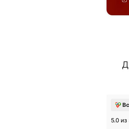
Д
Вс
5.0
из 