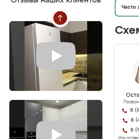
Отзывы наших клиентов
Часто 
Схе
Оста
Позвон
8 (
8 (
8 (
Или оставь