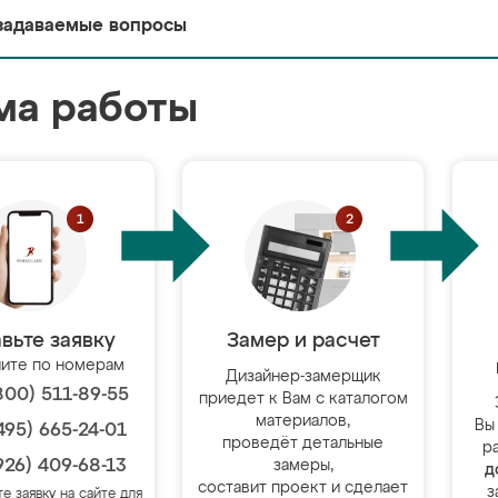
задаваемые вопросы
ма работы
вьте заявку
Замер и расчет
ите по номерам
Дизайнер-замерщик
800) 511-89-55
приедет к Вам с каталогом
материалов,
Вы
495) 665-24-01
проведёт детальные
р
926) 409-68-13
замеры,
д
составит проект и сделает
з
те заявку на сайте для