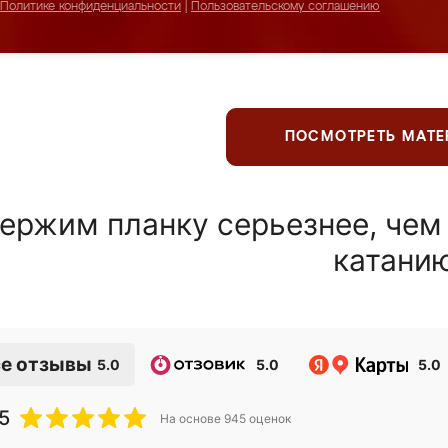
Политике конфиденциальности
|
Пользовательскому соглашению
ПОСМОТРЕТЬ МАТ
ержим планку серьезнее, чем
катани
е отзывы
5.0
5.0
5.0
5
На основе
945
оценок