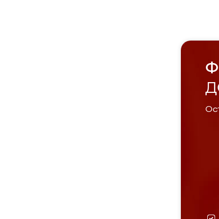
Ф
Д
Ост