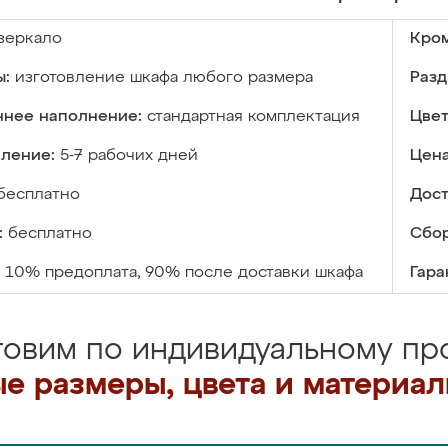
зеркало
Кром
ы:
изготовление шкафа любого размера
Разд
ннее наполнение:
стандартная комплектация
Цвет
вление:
5-7 рабочих дней
Цена
бесплатно
Дост
:
бесплатно
Сбор
10% предоплата, 90% после доставки шкафа
Гара
товим по индивидуальному про
е размеры, цвета и материа