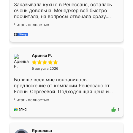
Заказывала кухню в Ренессанс, осталась
очень довольна. Менеджер всё быстро
посчитала, на вопросы отвечала сразу.
Замерщик приехал в субботу, подошёл к
Читать полностью
делу со всей ответственностью. Собрали
за день, ребята работали аккуратно, даже
пыли почти не было. Качество отличное,
ящики ходят плавно, ничего не скрипит.
Всё подошло как влитое.
Аринка Р.
5 августа 2026
Больше всех мне понравилось
предложение от компании Ренессанс от
Елены Сергеевой. Подходяшщая цена и
короткие сроки изготовления. Приехавший
Читать полностью
для замера сотрудник Владислав
предложил по моему эскизу самый
1
подходящий вариант шкафа. Немного его
видоизменил, получилось даже лучше, чем
я хотела.
Ярослава