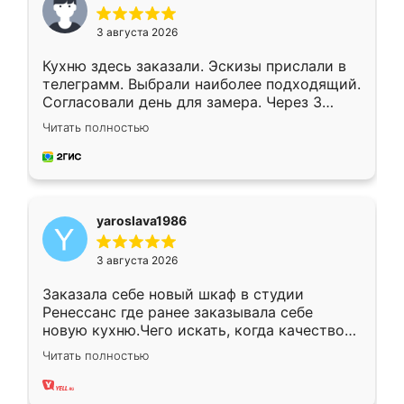
3 августа 2026
Кухню здесь заказали. Эскизы прислали в
телеграмм. Выбрали наиболее подходящий.
Согласовали день для замера. Через 3
недели кухня была уже готова. Остались
Читать полностью
довольны работой. Спасибо Ренессанс
мебель за качественную работу!
yaroslava1986
3 августа 2026
Заказала себе новый шкаф в студии
Ренессанс где ранее заказывала себе
новую кухню.Чего искать, когда качеством
вполне довольна. Служит кухня уже почти
Читать полностью
два года, нареканий нет.