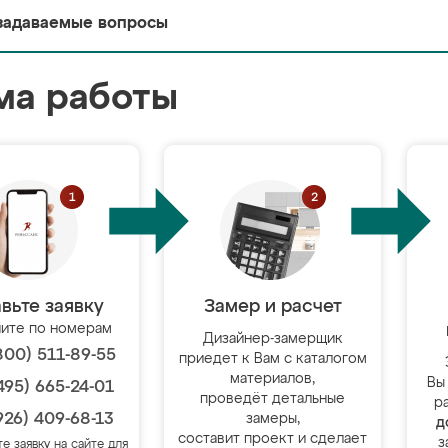
задаваемые вопросы
ма работы
вьте заявку
Замер и расчет
ите по номерам
Дизайнер-замерщик
800) 511-89-55
приедет к Вам с каталогом
материалов,
Вы
495) 665-24-01
проведёт детальные
р
926) 409-68-13
замеры,
д
составит проект и сделает
з
те заявку на сайте для