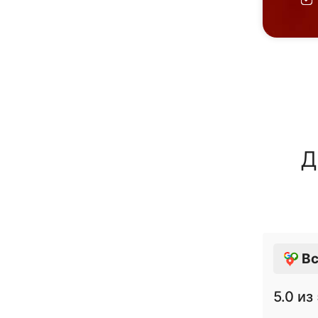
Д
Вс
5.0
из 