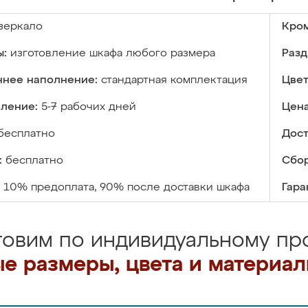
зеркало
Кром
ы:
изготовление шкафа любого размера
Разд
ннее наполнение:
стандартная комплектация
Цвет
вление:
5-7 рабочих дней
Цена
бесплатно
Дост
:
бесплатно
Сбор
10% предоплата, 90% после доставки шкафа
Гара
товим по индивидуальному про
е размеры, цвета и материа