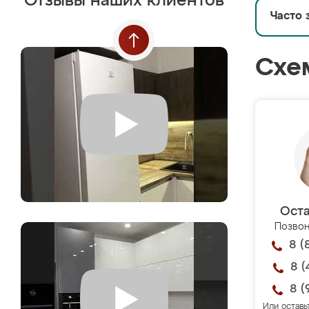
Отзывы наших клиентов
Часто 
Схе
Оста
Позвон
8 (
8 (
8 (
Или оставь