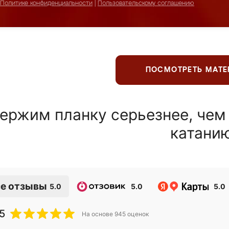
Политике конфиденциальности
|
Пользовательскому соглашению
ПОСМОТРЕТЬ МАТ
ержим планку серьезнее, чем
катани
е отзывы
5.0
5.0
5.0
5
На основе
945
оценок