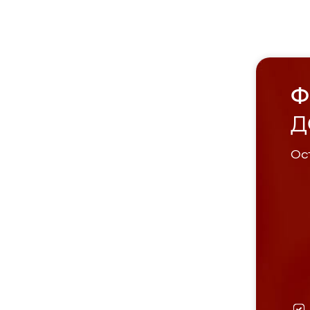
Ф
Д
Ост