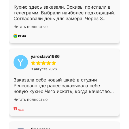
Кухню здесь заказали. Эскизы прислали в
телеграмм. Выбрали наиболее подходящий.
Согласовали день для замера. Через 3
недели кухня была уже готова. Остались
Читать полностью
довольны работой. Спасибо Ренессанс
мебель за качественную работу!
yaroslava1986
3 августа 2026
Заказала себе новый шкаф в студии
Ренессанс где ранее заказывала себе
новую кухню.Чего искать, когда качеством
вполне довольна. Служит кухня уже почти
Читать полностью
два года, нареканий нет.