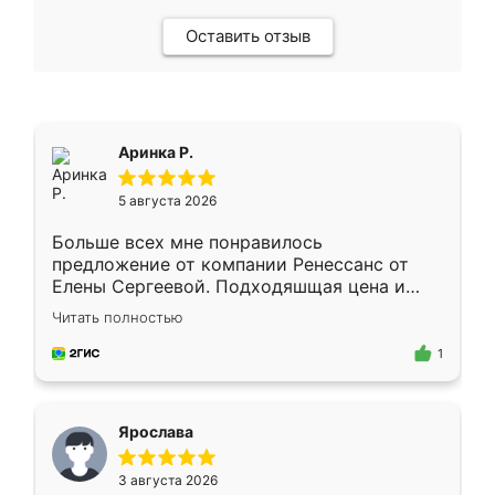
Оставить отзыв
Аринка Р.
5 августа 2026
Больше всех мне понравилось
предложение от компании Ренессанс от
Елены Сергеевой. Подходяшщая цена и
короткие сроки изготовления. Приехавший
Читать полностью
для замера сотрудник Владислав
предложил по моему эскизу самый
1
подходящий вариант шкафа. Немного его
видоизменил, получилось даже лучше, чем
я хотела.
Ярослава
3 августа 2026