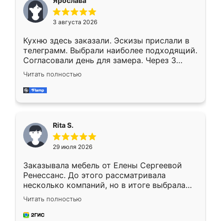
Ярослава
3 августа 2026
Кухню здесь заказали. Эскизы прислали в
телеграмм. Выбрали наиболее подходящий.
Согласовали день для замера. Через 3
недели кухня была уже готова. Остались
Читать полностью
довольны работой. Спасибо Ренессанс
мебель за качественную работу!
Rita S.
29 июля 2026
Заказывала мебель от Елены Сергеевой
Ренессанс. До этого рассматривала
несколько компаний, но в итоге выбрала
эту. Сначала обговорили условия, потом
Читать полностью
приехал замерщик, всё спокойно объяснил
и снял размеры. Изготовили в срок, с