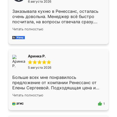
6 августа 2026
мебели буду заказывать только здесь.
Заказывала кухню в Ренессанс, осталась
очень довольна. Менеджер всё быстро
посчитала, на вопросы отвечала сразу.
Замерщик приехал в субботу, подошёл к
Читать полностью
делу со всей ответственностью. Собрали
за день, ребята работали аккуратно, даже
пыли почти не было. Качество отличное,
ящики ходят плавно, ничего не скрипит.
Всё подошло как влитое.
Аринка Р.
5 августа 2026
Больше всех мне понравилось
предложение от компании Ренессанс от
Елены Сергеевой. Подходяшщая цена и
короткие сроки изготовления. Приехавший
Читать полностью
для замера сотрудник Владислав
предложил по моему эскизу самый
1
подходящий вариант шкафа. Немного его
видоизменил, получилось даже лучше, чем