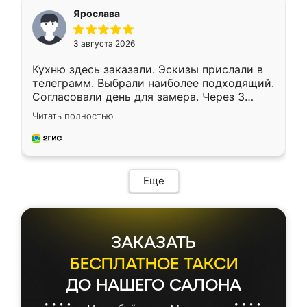
я хотела.
Ярослава
3 августа 2026
Кухню здесь заказали. Эскизы прислали в
телеграмм. Выбрали наиболее подходящий.
Согласовали день для замера. Через 3
недели кухня была уже готова. Остались
Читать полностью
довольны работой. Спасибо Ренессанс
мебель за качественную работу!
Еще
ЗАКАЗАТЬ
БЕСПЛАТНОЕ ТАКСИ
ДО НАШЕГО САЛОНА