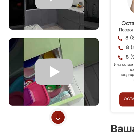
Оста
Позвон
8 (
8 (
8 (
Или оставь
ко
предвар
ОСТ
Ваша