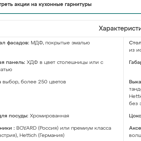
реть акции на кухонные гарнитуры
Характерист
ал фасадов:
МДФ, покрытые эмалью
Сто
из и
я панель:
ХДФ в цвет столешницы или с
Габа
чатью
а выбор, более 250 цветов
Выка
танд
Hett
без 
ля посуды:
Хромированная
Цоко
ники :
BOYARD (Россия) или премиум класса
Аксе
встрия), Hettich (Германия)
волш