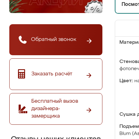
Посмот
Обратный звонок
Матери
Стенова
фотопе
Заказать расчёт
Цвет:
н
Бесплатный вызов
дизайнера-
Сушка д
замерщика
Подъем
Blum (А