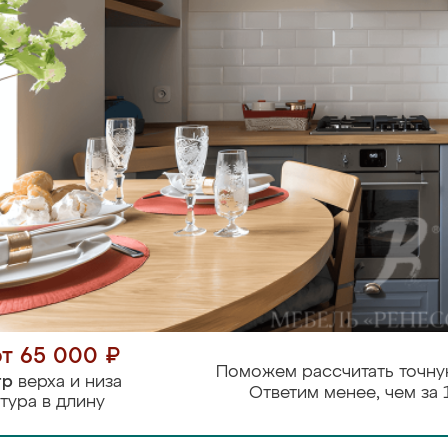
от 65 000 ₽
Поможем рассчитать точну
тр
верха и низа
Ответим менее, чем за 
тура в длину