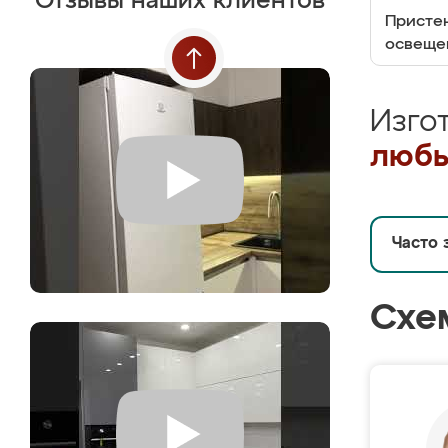
Отзывы наших клиентов
Пристен
освеще
Изго
любы
Часто 
Схе