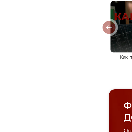
Как 
Ф
Д
Ост