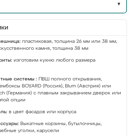
▼
ики
лешница:
пластиковая, толщина 26 мм или 38 мм;
скусственного камня, толщина 38 мм
риты:
изготовим кухню любого размера
тные системы :
ПВШ полного открывания,
ембоксы BOYARD (Россия), Blum (Австрия) или
ich (Германия) с плавным закрыванием дверок или
этой опции
ль:
в цвет фасадов или корпуса
ссуары:
Выкатные корзины, бутылочницы,
ебные уголки, карусели