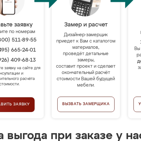
вьте заявку
Замер и расчет
ите по номерам
Дизайнер-замерщик
800) 511-89-55
приедет к Вам с каталогом
материалов,
Вы
495) 665-24-01
проведёт детальные
р
926) 409-68-13
замеры,
д
составит проект и сделает
з
те заявку на сайте для
окончательный расчёт
нсультации и
стоимости Вашей будущей
ительного расчёта
стоимости.
мебели.
ВЫЗВАТЬ ЗАМЕРЩИКА
АВИТЬ ЗАЯВКУ
 выгода при заказе у на