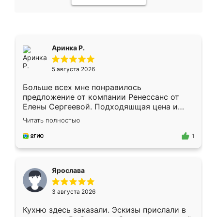
Аринка Р.
5 августа 2026
Больше всех мне понравилось
предложение от компании Ренессанс от
Елены Сергеевой. Подходяшщая цена и
короткие сроки изготовления. Приехавший
Читать полностью
для замера сотрудник Владислав
предложил по моему эскизу самый
1
подходящий вариант шкафа. Немного его
видоизменил, получилось даже лучше, чем
я хотела.
Ярослава
3 августа 2026
Кухню здесь заказали. Эскизы прислали в