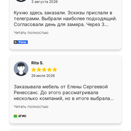
3 августа 2026
Кухню здесь заказали. Эскизы прислали в
телеграмм. Выбрали наиболее подходящий.
Согласовали день для замера. Через 3
недели кухня была уже готова. Остались
Читать полностью
довольны работой. Спасибо Ренессанс
мебель за качественную работу!
Rita S.
29 июля 2026
Заказывала мебель от Елены Сергеевой
Ренессанс. До этого рассматривала
несколько компаний, но в итоге выбрала
эту. Сначала обговорили условия, потом
Читать полностью
приехал замерщик, всё спокойно объяснил
и снял размеры. Изготовили в срок, с
доставкой тоже никаких проблем не
возникло. Сборку выполнили аккуратно,