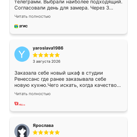
телеграмм. Выбрали наиболее подходящий.
Согласовали день для замера. Через 3
недели кухня была уже готова. Остались
Читать полностью
довольны работой. Спасибо Ренессанс
мебель за качественную работу!
yaroslava1986
3 августа 2026
Заказала себе новый шкаф в студии
Ренессанс где ранее заказывала себе
новую кухню.Чего искать, когда качеством
вполне довольна. Служит кухня уже почти
Читать полностью
два года, нареканий нет.
Ярослава