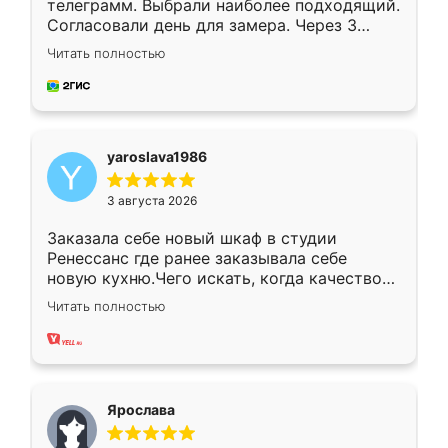
телеграмм. Выбрали наиболее подходящий.
Согласовали день для замера. Через 3
недели кухня была уже готова. Остались
Читать полностью
довольны работой. Спасибо Ренессанс
мебель за качественную работу!
yaroslava1986
3 августа 2026
Заказала себе новый шкаф в студии
Ренессанс где ранее заказывала себе
новую кухню.Чего искать, когда качеством
вполне довольна. Служит кухня уже почти
Читать полностью
два года, нареканий нет.
Ярослава