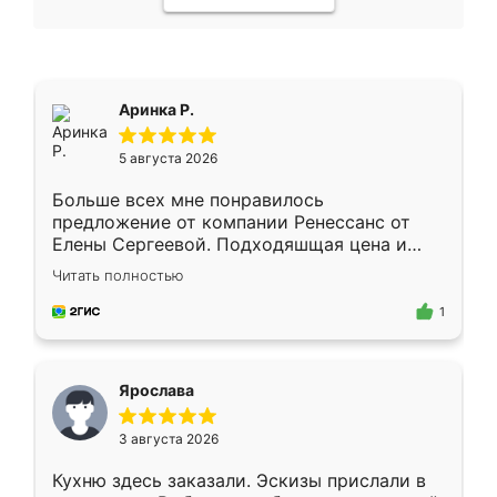
Аринка Р.
5 августа 2026
Больше всех мне понравилось
предложение от компании Ренессанс от
Елены Сергеевой. Подходяшщая цена и
короткие сроки изготовления. Приехавший
Читать полностью
для замера сотрудник Владислав
предложил по моему эскизу самый
1
подходящий вариант шкафа. Немного его
видоизменил, получилось даже лучше, чем
я хотела.
Ярослава
3 августа 2026
Кухню здесь заказали. Эскизы прислали в