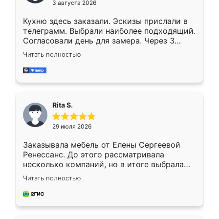
3 августа 2026
Кухню здесь заказали. Эскизы прислали в
телеграмм. Выбрали наиболее подходящий.
Согласовали день для замера. Через 3
недели кухня была уже готова. Остались
Читать полностью
довольны работой. Спасибо Ренессанс
мебель за качественную работу!
Rita S.
29 июля 2026
Заказывала мебель от Елены Сергеевой
Ренессанс. До этого рассматривала
несколько компаний, но в итоге выбрала
эту. Сначала обговорили условия, потом
Читать полностью
приехал замерщик, всё спокойно объяснил
и снял размеры. Изготовили в срок, с
доставкой тоже никаких проблем не
возникло. Сборку выполнили аккуратно,