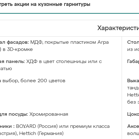
реть акции на кухонные гарнитуры
Характерист
ал фасадов:
МДФ, покрытые пластиком Arpa
Сто
) в 3D-кромке
из и
я панель:
ХДФ в цвет столешницы или с
Габа
чатью
а выбор, более 200 цветов
Выка
танд
Hett
без 
ля посуды:
Хромированная
Цоко
ники :
BOYARD (Россия) или премиум класса
Аксе
встрия), Hettich (Германия)
волш