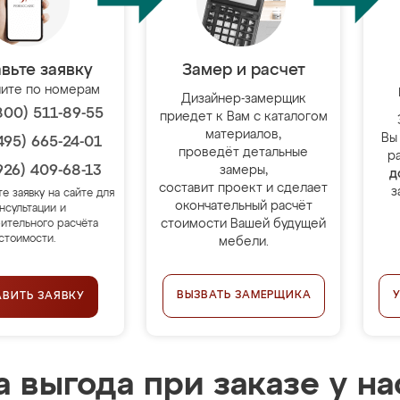
вьте заявку
Замер и расчет
ите по номерам
Дизайнер-замерщик
800) 511-89-55
приедет к Вам с каталогом
материалов,
Вы
495) 665-24-01
проведёт детальные
р
926) 409-68-13
замеры,
д
составит проект и сделает
з
те заявку на сайте для
окончательный расчёт
нсультации и
стоимости Вашей будущей
ительного расчёта
стоимости.
мебели.
ВЫЗВАТЬ ЗАМЕРЩИКА
АВИТЬ ЗАЯВКУ
 выгода при заказе у на