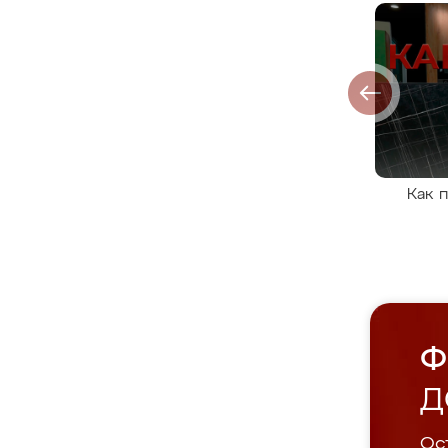
Как 
Ф
Д
Ост