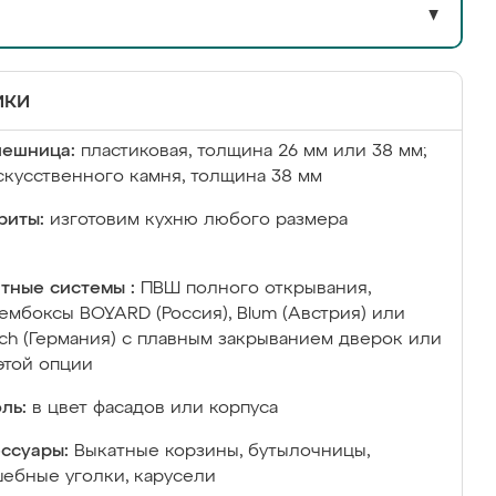
▼
ики
лешница:
пластиковая, толщина 26 мм или 38 мм;
скусственного камня, толщина 38 мм
риты:
изготовим кухню любого размера
тные системы :
ПВШ полного открывания,
ембоксы BOYARD (Россия), Blum (Австрия) или
ich (Германия) с плавным закрыванием дверок или
этой опции
ль:
в цвет фасадов или корпуса
ссуары:
Выкатные корзины, бутылочницы,
ебные уголки, карусели