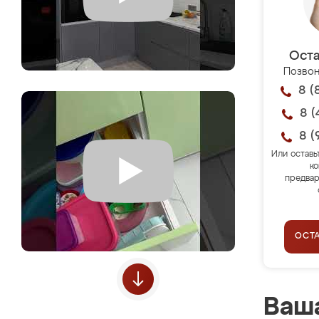
Оста
Позвон
8 (
8 (
8 (
Или оставь
ко
предвар
ОСТ
Ваша