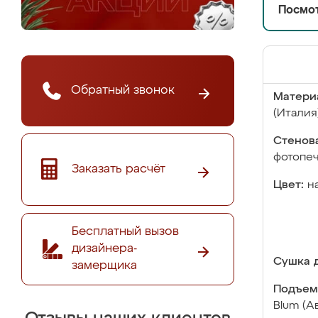
Посмот
Обратный звонок
Матери
(Италия
Стенова
фотопе
Заказать расчёт
Цвет:
н
Бесплатный вызов
дизайнера-
Сушка д
замерщика
Подъем
Blum (А