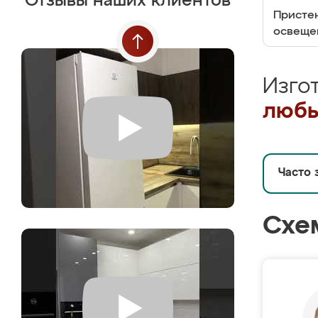
Отзывы наших клиентов
Пристен
освеще
Изго
любы
Часто 
Схе