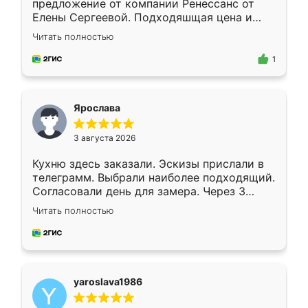
предложение от компании Ренессанс от
Елены Сергеевой. Подходяшщая цена и
короткие сроки изготовления. Приехавший
Читать полностью
для замера сотрудник Владислав
предложил по моему эскизу самый
1
подходящий вариант шкафа. Немного его
видоизменил, получилось даже лучше, чем
я хотела.
Ярослава
3 августа 2026
Кухню здесь заказали. Эскизы прислали в
телеграмм. Выбрали наиболее подходящий.
Согласовали день для замера. Через 3
недели кухня была уже готова. Остались
Читать полностью
довольны работой. Спасибо Ренессанс
мебель за качественную работу!
yaroslava1986