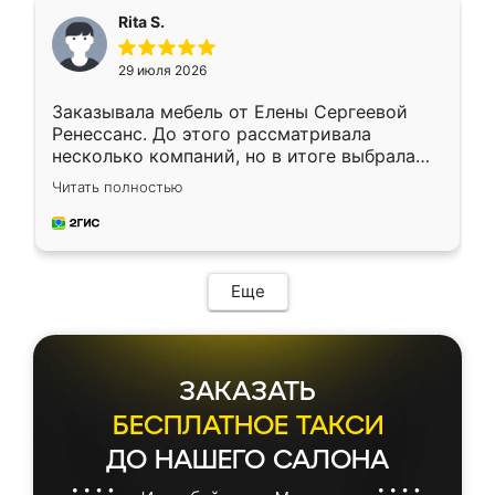
Rita S.
29 июля 2026
Заказывала мебель от Елены Сергеевой
Ренессанс. До этого рассматривала
несколько компаний, но в итоге выбрала
эту. Сначала обговорили условия, потом
Читать полностью
приехал замерщик, всё спокойно объяснил
и снял размеры. Изготовили в срок, с
доставкой тоже никаких проблем не
возникло. Сборку выполнили аккуратно,
мебель сразу встала на свое место без
Еще
каких-либо доработок. Качеством осталась
довольна, все выглядит так, как и ожидала.
ЗАКАЗАТЬ
БЕСПЛАТНОЕ ТАКСИ
ДО НАШЕГО САЛОНА