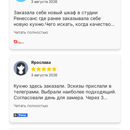
3 августа 2026
Заказала себе новый шкаф в студии
Ренессанс где ранее заказывала себе
новую кухню.Чего искать, когда качеством
вполне довольна. Служит кухня уже почти
Читать полностью
два года, нареканий нет.
Ярослава
3 августа 2026
Кухню здесь заказали. Эскизы прислали в
телеграмм. Выбрали наиболее подходящий.
Согласовали день для замера. Через 3
недели кухня была уже готова. Остались
Читать полностью
довольны работой. Спасибо Ренессанс
мебель за качественную работу!