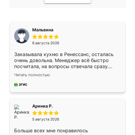
Мальвина
6 августа 2026
Заказывала кухню в Ренессанс, осталась
очень довольна. Менеджер всё быстро
посчитала, на вопросы отвечала сразу.
Замерщик приехал в субботу, подошёл к
Читать полностью
делу со всей ответственностью. Собрали
за день, ребята работали аккуратно, даже
пыли почти не было. Качество отличное,
ящики ходят плавно, ничего не скрипит.
Всё подошло как влитое.
Аринка Р.
5 августа 2026
Больше всех мне понравилось