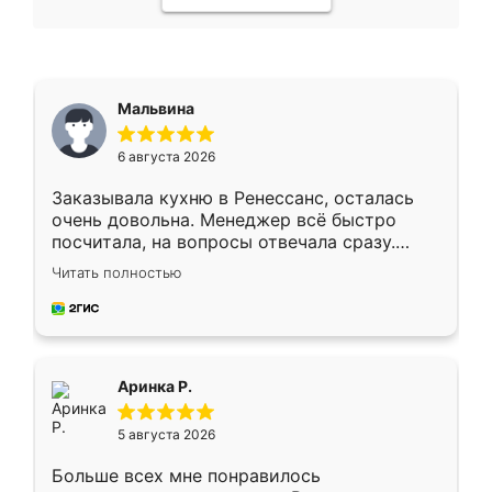
Мальвина
6 августа 2026
Заказывала кухню в Ренессанс, осталась
очень довольна. Менеджер всё быстро
посчитала, на вопросы отвечала сразу.
Замерщик приехал в субботу, подошёл к
Читать полностью
делу со всей ответственностью. Собрали
за день, ребята работали аккуратно, даже
пыли почти не было. Качество отличное,
ящики ходят плавно, ничего не скрипит.
Всё подошло как влитое.
Аринка Р.
5 августа 2026
Больше всех мне понравилось