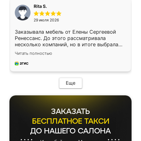
Rita S.
29 июля 2026
Заказывала мебель от Елены Сергеевой
Ренессанс. До этого рассматривала
несколько компаний, но в итоге выбрала
эту. Сначала обговорили условия, потом
Читать полностью
приехал замерщик, всё спокойно объяснил
и снял размеры. Изготовили в срок, с
доставкой тоже никаких проблем не
возникло. Сборку выполнили аккуратно,
мебель сразу встала на свое место без
Еще
каких-либо доработок. Качеством осталась
довольна, все выглядит так, как и ожидала.
ЗАКАЗАТЬ
БЕСПЛАТНОЕ ТАКСИ
ДО НАШЕГО САЛОНА