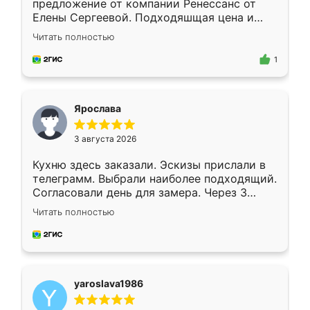
предложение от компании Ренессанс от
Елены Сергеевой. Подходяшщая цена и
короткие сроки изготовления. Приехавший
Читать полностью
для замера сотрудник Владислав
предложил по моему эскизу самый
1
подходящий вариант шкафа. Немного его
видоизменил, получилось даже лучше, чем
я хотела.
Ярослава
3 августа 2026
Кухню здесь заказали. Эскизы прислали в
телеграмм. Выбрали наиболее подходящий.
Согласовали день для замера. Через 3
недели кухня была уже готова. Остались
Читать полностью
довольны работой. Спасибо Ренессанс
мебель за качественную работу!
yaroslava1986