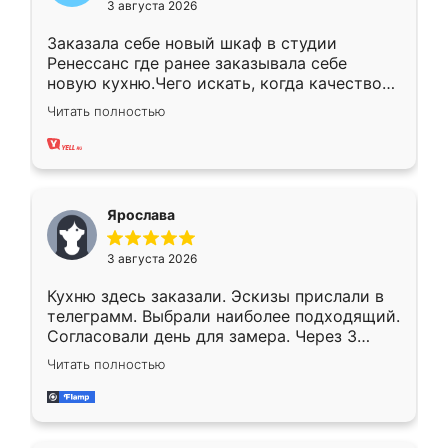
3 августа 2026
Заказала себе новый шкаф в студии
Ренессанс где ранее заказывала себе
новую кухню.Чего искать, когда качеством
вполне довольна. Служит кухня уже почти
Читать полностью
два года, нареканий нет.
Ярослава
3 августа 2026
Кухню здесь заказали. Эскизы прислали в
телеграмм. Выбрали наиболее подходящий.
Согласовали день для замера. Через 3
недели кухня была уже готова. Остались
Читать полностью
довольны работой. Спасибо Ренессанс
мебель за качественную работу!