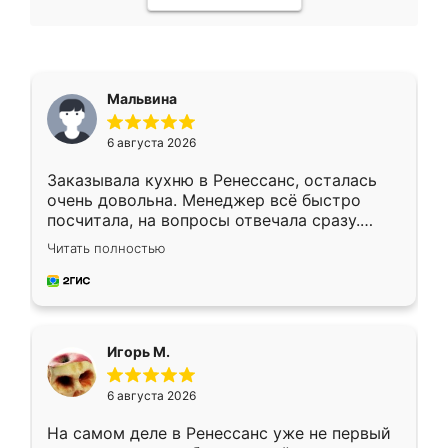
Мальвина
6 августа 2026
Заказывала кухню в Ренессанс, осталась
очень довольна. Менеджер всё быстро
посчитала, на вопросы отвечала сразу.
Замерщик приехал в субботу, подошёл к
Читать полностью
делу со всей ответственностью. Собрали
за день, ребята работали аккуратно, даже
пыли почти не было. Качество отличное,
ящики ходят плавно, ничего не скрипит.
Всё подошло как влитое.
Игорь М.
6 августа 2026
На самом деле в Ренессанс уже не первый