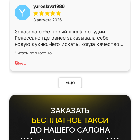
yaroslava1986
3 августа 2026
Заказала себе новый шкаф в студии
Ренессанс где ранее заказывала себе
новую кухню.Чего искать, когда качеством
вполне довольна. Служит кухня уже почти
Читать полностью
два года, нареканий нет.
Еще
ЗАКАЗАТЬ
БЕСПЛАТНОЕ ТАКСИ
ДО НАШЕГО САЛОНА