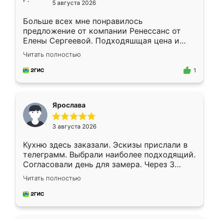
5 августа 2026
Больше всех мне понравилось
предложение от компании Ренессанс от
Елены Сергеевой. Подходяшщая цена и
короткие сроки изготовления. Приехавший
Читать полностью
для замера сотрудник Владислав
предложил по моему эскизу самый
1
подходящий вариант шкафа. Немного его
видоизменил, получилось даже лучше, чем
я хотела.
Ярослава
3 августа 2026
Кухню здесь заказали. Эскизы прислали в
телеграмм. Выбрали наиболее подходящий.
Согласовали день для замера. Через 3
недели кухня была уже готова. Остались
Читать полностью
довольны работой. Спасибо Ренессанс
мебель за качественную работу!