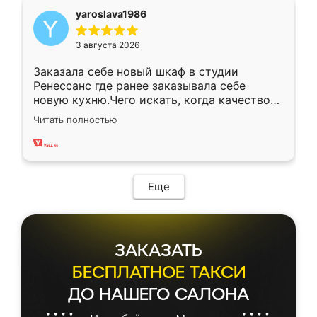
yaroslava1986
3 августа 2026
Заказала себе новый шкаф в студии
Ренессанс где ранее заказывала себе
новую кухню.Чего искать, когда качеством
вполне довольна. Служит кухня уже почти
Читать полностью
два года, нареканий нет.
Еще
ЗАКАЗАТЬ
БЕСПЛАТНОЕ ТАКСИ
ДО НАШЕГО САЛОНА