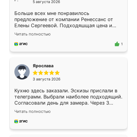
5 августа 2026
Больше всех мне понравилось
предложение от компании Ренессанс от
Елены Сергеевой. Подходяшщая цена и
короткие сроки изготовления. Приехавший
Читать полностью
для замера сотрудник Владислав
предложил по моему эскизу самый
1
подходящий вариант шкафа. Немного его
видоизменил, получилось даже лучше, чем
я хотела.
Ярослава
3 августа 2026
Кухню здесь заказали. Эскизы прислали в
телеграмм. Выбрали наиболее подходящий.
Согласовали день для замера. Через 3
недели кухня была уже готова. Остались
Читать полностью
довольны работой. Спасибо Ренессанс
мебель за качественную работу!