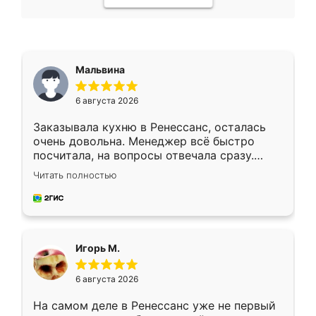
Мальвина
6 августа 2026
Заказывала кухню в Ренессанс, осталась
очень довольна. Менеджер всё быстро
посчитала, на вопросы отвечала сразу.
Замерщик приехал в субботу, подошёл к
Читать полностью
делу со всей ответственностью. Собрали
за день, ребята работали аккуратно, даже
пыли почти не было. Качество отличное,
ящики ходят плавно, ничего не скрипит.
Всё подошло как влитое.
Игорь М.
6 августа 2026
На самом деле в Ренессанс уже не первый