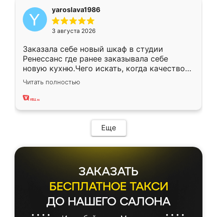
yaroslava1986
3 августа 2026
Заказала себе новый шкаф в студии
Ренессанс где ранее заказывала себе
новую кухню.Чего искать, когда качеством
вполне довольна. Служит кухня уже почти
Читать полностью
два года, нареканий нет.
Еще
ЗАКАЗАТЬ
БЕСПЛАТНОЕ ТАКСИ
ДО НАШЕГО САЛОНА