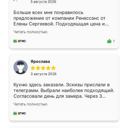
5 августа 2026
Больше всех мне понравилось
предложение от компании Ренессанс от
Елены Сергеевой. Подходяшщая цена и
короткие сроки изготовления. Приехавший
Читать полностью
для замера сотрудник Владислав
предложил по моему эскизу самый
1
подходящий вариант шкафа. Немного его
видоизменил, получилось даже лучше, чем
я хотела.
Ярослава
3 августа 2026
Кухню здесь заказали. Эскизы прислали в
телеграмм. Выбрали наиболее подходящий.
Согласовали день для замера. Через 3
недели кухня была уже готова. Остались
Читать полностью
довольны работой. Спасибо Ренессанс
мебель за качественную работу!