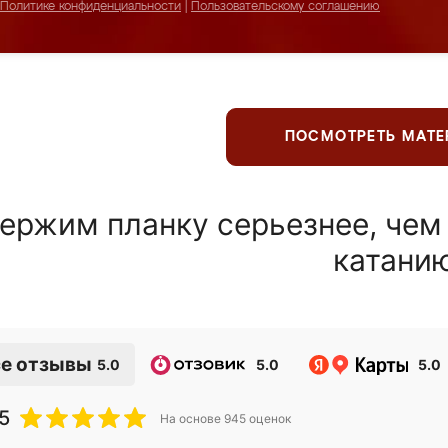
Политике конфиденциальности
|
Пользовательскому соглашению
ПОСМОТРЕТЬ МАТ
ержим планку серьезнее, чем
катани
е отзывы
5.0
5.0
5.0
5
На основе
945
оценок