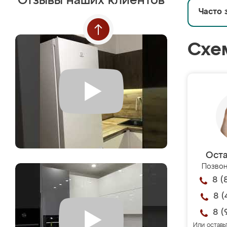
Отзывы наших клиентов
Часто 
Схе
Оста
Позвон
8 (
8 (
8 (
Или оставь