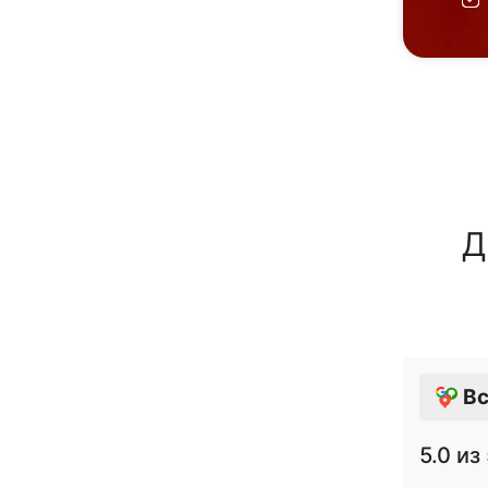
Д
Вс
5.0
из 