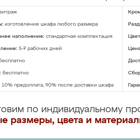
витраж
Кром
ы:
изготовление шкафа любого размера
Разд
ннее наполнение:
стандартная комплектация
Цвет
вление:
5-7 рабочих дней
Цена
бесплатно
Дост
:
бесплатно
Сбор
10% предоплата, 90% после доставки шкафа
Гара
товим по индивидуальному про
е размеры, цвета и материа