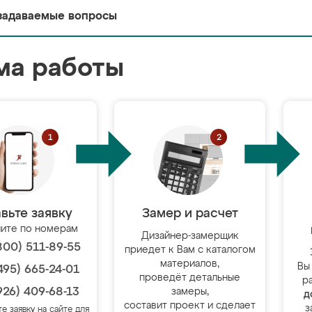
задаваемые вопросы
ма работы
вьте заявку
Замер и расчет
ите по номерам
Дизайнер-замерщик
800) 511-89-55
приедет к Вам с каталогом
материалов,
Вы
495) 665-24-01
проведёт детальные
р
926) 409-68-13
замеры,
д
составит проект и сделает
з
те заявку на сайте для