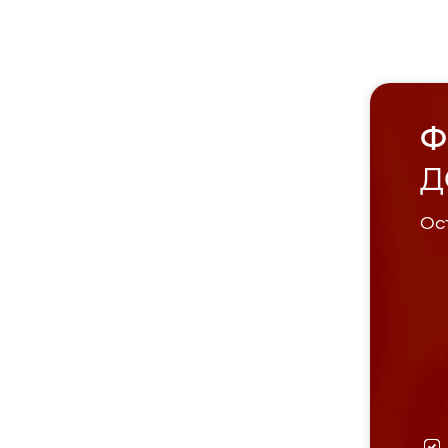
Ф
Д
Ост