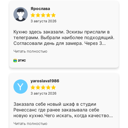
я хотела.
Ярослава
3 августа 2026
Кухню здесь заказали. Эскизы прислали в
телеграмм. Выбрали наиболее подходящий.
Согласовали день для замера. Через 3
недели кухня была уже готова. Остались
Читать полностью
довольны работой. Спасибо Ренессанс
мебель за качественную работу!
yaroslava1986
3 августа 2026
Заказала себе новый шкаф в студии
Ренессанс где ранее заказывала себе
новую кухню.Чего искать, когда качеством
вполне довольна. Служит кухня уже почти
Читать полностью
два года, нареканий нет.