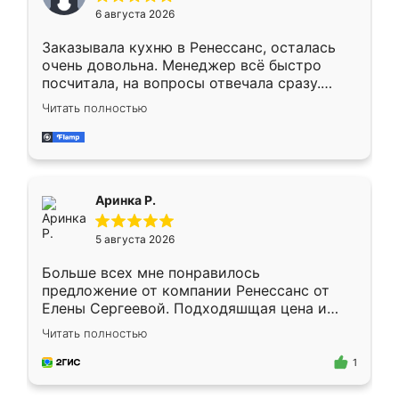
Мне нравится ,если что-то потребуется из
6 августа 2026
мебели буду заказывать только здесь.
Заказывала кухню в Ренессанс, осталась
очень довольна. Менеджер всё быстро
посчитала, на вопросы отвечала сразу.
Замерщик приехал в субботу, подошёл к
Читать полностью
делу со всей ответственностью. Собрали
за день, ребята работали аккуратно, даже
пыли почти не было. Качество отличное,
ящики ходят плавно, ничего не скрипит.
Всё подошло как влитое.
Аринка Р.
5 августа 2026
Больше всех мне понравилось
предложение от компании Ренессанс от
Елены Сергеевой. Подходяшщая цена и
короткие сроки изготовления. Приехавший
Читать полностью
для замера сотрудник Владислав
предложил по моему эскизу самый
1
подходящий вариант шкафа. Немного его
видоизменил, получилось даже лучше, чем