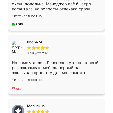
очень довольна. Менеджер всё быстро
посчитала, на вопросы отвечала сразу.
Замерщик приехал в субботу, подошёл к
Читать полностью
делу со всей ответственностью. Собрали
за день, ребята работали аккуратно, даже
пыли почти не было. Качество отличное,
ящики ходят плавно, ничего не скрипит.
Всё подошло как влитое.
Игорь М.
6 августа 2026
На самом деле в Ренессанс уже не первый
раз заказываю мебель первый раз
заказывал кроватку для маленького
ребёнка при его рождении ,во второй раз
Читать полностью
заказал шкаф-купе. По качеству очень
хорошее сборка достаточно быстрая,
также адекватные цены. До этого
сравнивал с разными конкурентами в этом
сегменте ,выбор у конкурентов куда
Мальвина
меньше, здесь же он более разнообразный.