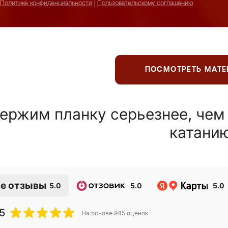
Политике конфиденциальности
|
Пользовательскому соглашению
ПОСМОТРЕТЬ МАТ
ержим планку серьезнее, чем
катани
е отзывы
5.0
5.0
5.0
5
На основе
945
оценок