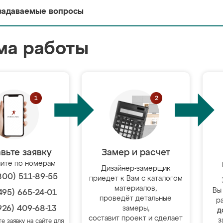
задаваемые вопросы
ма работы
вьте заявку
Замер и расчет
ите по номерам
Дизайнер-замерщик
800) 511-89-55
приедет к Вам с каталогом
материалов,
Вы
495) 665-24-01
проведёт детальные
р
926) 409-68-13
замеры,
д
составит проект и сделает
з
те заявку на сайте для