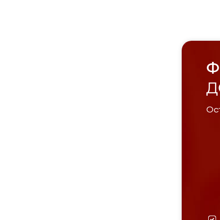
Ф
Д
Ост