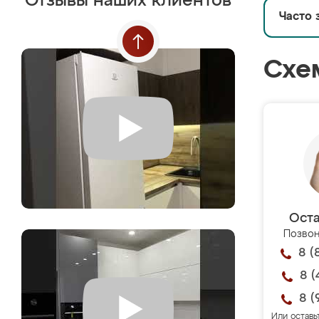
Отзывы наших клиентов
Часто 
Схе
Оста
Позвон
8 (
8 (
8 (
Или оставь