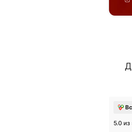
Д
Вс
5.0
из 