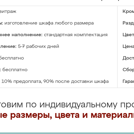
витраж
Кром
ы:
изготовление шкафа любого размера
Разд
ннее наполнение:
стандартная комплектация
Цвет
вление:
5-7 рабочих дней
Цена
бесплатно
Дост
:
бесплатно
Сбор
10% предоплата, 90% после доставки шкафа
Гара
товим по индивидуальному про
е размеры, цвета и материа