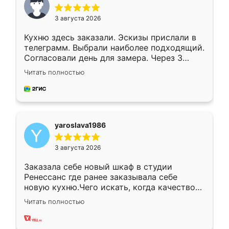
3 августа 2026
Кухню здесь заказали. Эскизы прислали в
телеграмм. Выбрали наиболее подходящий.
Согласовали день для замера. Через 3
недели кухня была уже готова. Остались
Читать полностью
довольны работой. Спасибо Ренессанс
мебель за качественную работу!
yaroslava1986
3 августа 2026
Заказала себе новый шкаф в студии
Ренессанс где ранее заказывала себе
новую кухню.Чего искать, когда качеством
вполне довольна. Служит кухня уже почти
Читать полностью
два года, нареканий нет.