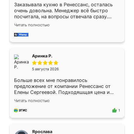
Заказывала кухню в Ренессанс, осталась
очень довольна. Менеджер всё быстро
посчитала, на вопросы отвечала сразу.
Замерщик приехал в субботу, подошёл к
Читать полностью
делу со всей ответственностью. Собрали
за день, ребята работали аккуратно, даже
пыли почти не было. Качество отличное,
ящики ходят плавно, ничего не скрипит.
Всё подошло как влитое.
Аринка Р.
5 августа 2026
Больше всех мне понравилось
предложение от компании Ренессанс от
Елены Сергеевой. Подходяшщая цена и
короткие сроки изготовления. Приехавший
Читать полностью
для замера сотрудник Владислав
предложил по моему эскизу самый
1
подходящий вариант шкафа. Немного его
видоизменил, получилось даже лучше, чем
я хотела.
Ярослава