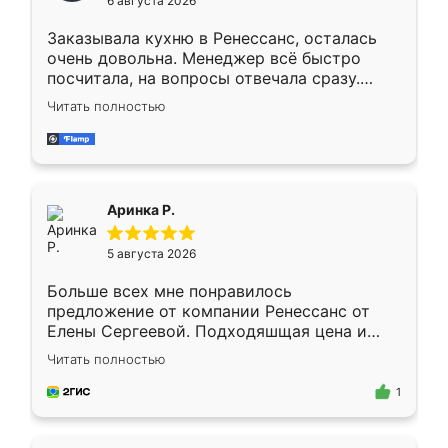
6 августа 2026
мебели буду заказывать только здесь.
Заказывала кухню в Ренессанс, осталась
очень довольна. Менеджер всё быстро
посчитала, на вопросы отвечала сразу.
Замерщик приехал в субботу, подошёл к
Читать полностью
делу со всей ответственностью. Собрали
за день, ребята работали аккуратно, даже
пыли почти не было. Качество отличное,
ящики ходят плавно, ничего не скрипит.
Всё подошло как влитое.
Аринка Р.
5 августа 2026
Больше всех мне понравилось
предложение от компании Ренессанс от
Елены Сергеевой. Подходяшщая цена и
короткие сроки изготовления. Приехавший
Читать полностью
для замера сотрудник Владислав
предложил по моему эскизу самый
1
подходящий вариант шкафа. Немного его
видоизменил, получилось даже лучше, чем