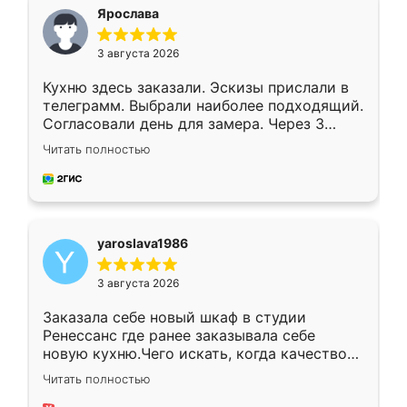
я хотела.
Ярослава
3 августа 2026
Кухню здесь заказали. Эскизы прислали в
телеграмм. Выбрали наиболее подходящий.
Согласовали день для замера. Через 3
недели кухня была уже готова. Остались
Читать полностью
довольны работой. Спасибо Ренессанс
мебель за качественную работу!
yaroslava1986
3 августа 2026
Заказала себе новый шкаф в студии
Ренессанс где ранее заказывала себе
новую кухню.Чего искать, когда качеством
вполне довольна. Служит кухня уже почти
Читать полностью
два года, нареканий нет.