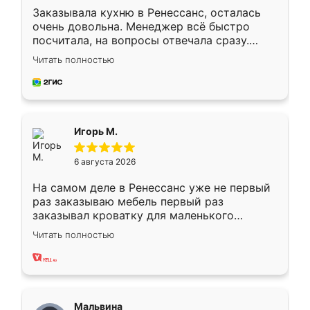
Заказывала кухню в Ренессанс, осталась
очень довольна. Менеджер всё быстро
посчитала, на вопросы отвечала сразу.
Замерщик приехал в субботу, подошёл к
Читать полностью
делу со всей ответственностью. Собрали
за день, ребята работали аккуратно, даже
пыли почти не было. Качество отличное,
ящики ходят плавно, ничего не скрипит.
Всё подошло как влитое.
Игорь М.
6 августа 2026
На самом деле в Ренессанс уже не первый
раз заказываю мебель первый раз
заказывал кроватку для маленького
ребёнка при его рождении ,во второй раз
Читать полностью
заказал шкаф-купе. По качеству очень
хорошее сборка достаточно быстрая,
также адекватные цены. До этого
сравнивал с разными конкурентами в этом
сегменте ,выбор у конкурентов куда
Мальвина