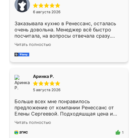
меньше, здесь же он более разнообразный.
Мне нравится ,если что-то потребуется из
6 августа 2026
мебели буду заказывать только здесь.
Заказывала кухню в Ренессанс, осталась
очень довольна. Менеджер всё быстро
посчитала, на вопросы отвечала сразу.
Замерщик приехал в субботу, подошёл к
Читать полностью
делу со всей ответственностью. Собрали
за день, ребята работали аккуратно, даже
пыли почти не было. Качество отличное,
ящики ходят плавно, ничего не скрипит.
Всё подошло как влитое.
Аринка Р.
5 августа 2026
Больше всех мне понравилось
предложение от компании Ренессанс от
Елены Сергеевой. Подходяшщая цена и
короткие сроки изготовления. Приехавший
Читать полностью
для замера сотрудник Владислав
предложил по моему эскизу самый
1