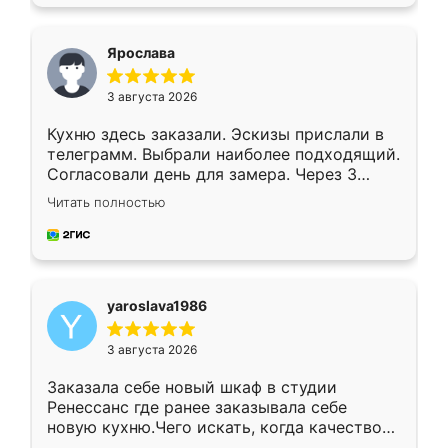
подходящий вариант шкафа. Немного его
видоизменил, получилось даже лучше, чем
я хотела.
Ярослава
3 августа 2026
Кухню здесь заказали. Эскизы прислали в
телеграмм. Выбрали наиболее подходящий.
Согласовали день для замера. Через 3
недели кухня была уже готова. Остались
Читать полностью
довольны работой. Спасибо Ренессанс
мебель за качественную работу!
yaroslava1986
3 августа 2026
Заказала себе новый шкаф в студии
Ренессанс где ранее заказывала себе
новую кухню.Чего искать, когда качеством
вполне довольна. Служит кухня уже почти