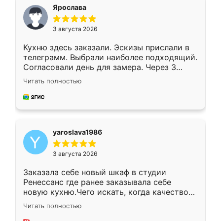
я хотела.
Ярослава
3 августа 2026
Кухню здесь заказали. Эскизы прислали в
телеграмм. Выбрали наиболее подходящий.
Согласовали день для замера. Через 3
недели кухня была уже готова. Остались
Читать полностью
довольны работой. Спасибо Ренессанс
мебель за качественную работу!
yaroslava1986
3 августа 2026
Заказала себе новый шкаф в студии
Ренессанс где ранее заказывала себе
новую кухню.Чего искать, когда качеством
вполне довольна. Служит кухня уже почти
Читать полностью
два года, нареканий нет.