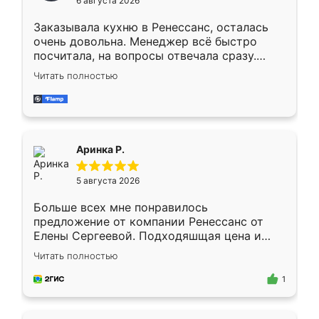
6 августа 2026
мебели буду заказывать только здесь.
Заказывала кухню в Ренессанс, осталась
очень довольна. Менеджер всё быстро
посчитала, на вопросы отвечала сразу.
Замерщик приехал в субботу, подошёл к
Читать полностью
делу со всей ответственностью. Собрали
за день, ребята работали аккуратно, даже
пыли почти не было. Качество отличное,
ящики ходят плавно, ничего не скрипит.
Всё подошло как влитое.
Аринка Р.
5 августа 2026
Больше всех мне понравилось
предложение от компании Ренессанс от
Елены Сергеевой. Подходяшщая цена и
короткие сроки изготовления. Приехавший
Читать полностью
для замера сотрудник Владислав
предложил по моему эскизу самый
1
подходящий вариант шкафа. Немного его
видоизменил, получилось даже лучше, чем