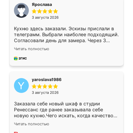
я хотела.
Ярослава
3 августа 2026
Кухню здесь заказали. Эскизы прислали в
телеграмм. Выбрали наиболее подходящий.
Согласовали день для замера. Через 3
недели кухня была уже готова. Остались
Читать полностью
довольны работой. Спасибо Ренессанс
мебель за качественную работу!
yaroslava1986
3 августа 2026
Заказала себе новый шкаф в студии
Ренессанс где ранее заказывала себе
новую кухню.Чего искать, когда качеством
вполне довольна. Служит кухня уже почти
Читать полностью
два года, нареканий нет.