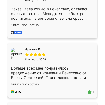
6 августа 2026
мебели буду заказывать только здесь.
Заказывала кухню в Ренессанс, осталась
очень довольна. Менеджер всё быстро
посчитала, на вопросы отвечала сразу.
Замерщик приехал в субботу, подошёл к
Читать полностью
делу со всей ответственностью. Собрали
за день, ребята работали аккуратно, даже
пыли почти не было. Качество отличное,
ящики ходят плавно, ничего не скрипит.
Всё подошло как влитое.
Аринка Р.
5 августа 2026
Больше всех мне понравилось
предложение от компании Ренессанс от
Елены Сергеевой. Подходяшщая цена и
короткие сроки изготовления. Приехавший
Читать полностью
для замера сотрудник Владислав
предложил по моему эскизу самый
1
подходящий вариант шкафа. Немного его
видоизменил, получилось даже лучше, чем