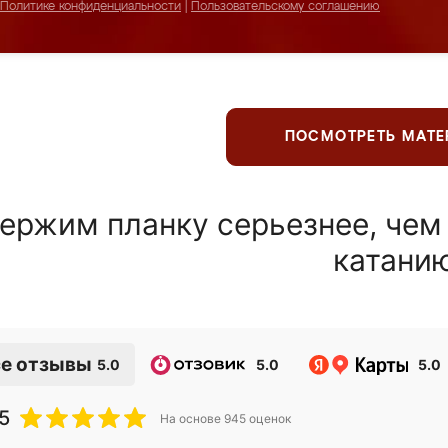
Политике конфиденциальности
|
Пользовательскому соглашению
ПОСМОТРЕТЬ МАТ
ержим планку серьезнее, чем
катани
е отзывы
5.0
5.0
5.0
5
На основе
945
оценок