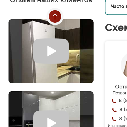
Отзывы наших клиентов
Часто 
Схе
Оста
Позвон
8 (
8 (
8 (
Или оставь