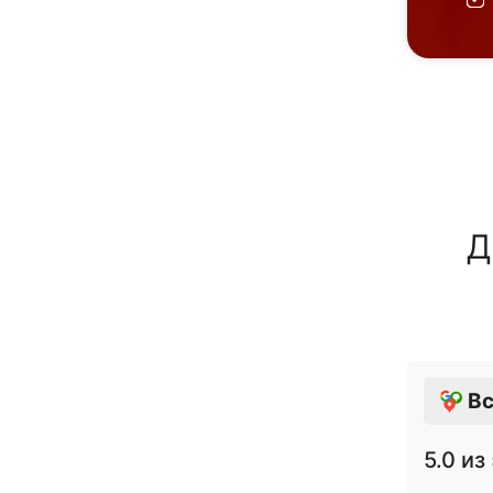
Д
Вс
5.0
из 