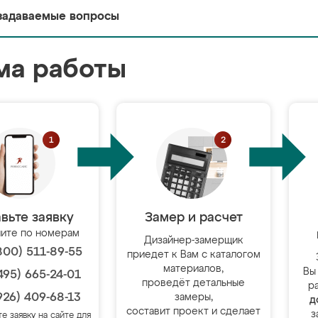
задаваемые вопросы
ма работы
вьте заявку
Замер и расчет
ите по номерам
Дизайнер-замерщик
800) 511-89-55
приедет к Вам с каталогом
материалов,
Вы
495) 665-24-01
проведёт детальные
р
926) 409-68-13
замеры,
д
составит проект и сделает
з
те заявку на сайте для