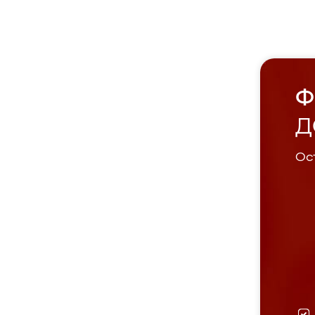
Ф
Д
Ост