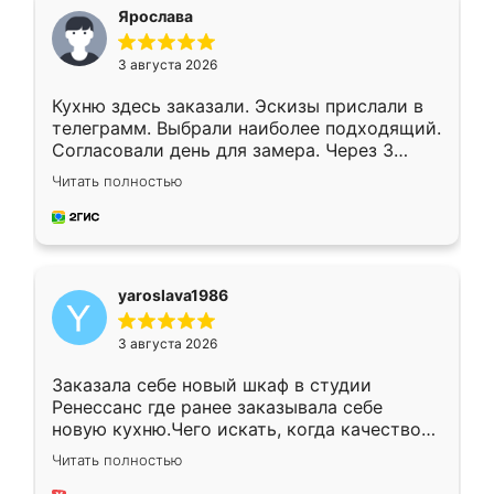
я хотела.
Ярослава
3 августа 2026
Кухню здесь заказали. Эскизы прислали в
телеграмм. Выбрали наиболее подходящий.
Согласовали день для замера. Через 3
недели кухня была уже готова. Остались
Читать полностью
довольны работой. Спасибо Ренессанс
мебель за качественную работу!
yaroslava1986
3 августа 2026
Заказала себе новый шкаф в студии
Ренессанс где ранее заказывала себе
новую кухню.Чего искать, когда качеством
вполне довольна. Служит кухня уже почти
Читать полностью
два года, нареканий нет.