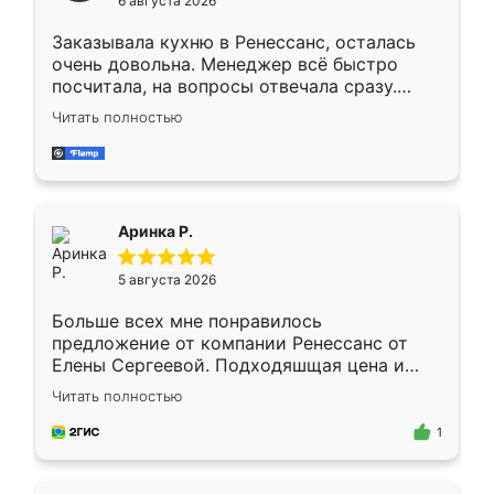
6 августа 2026
мебели буду заказывать только здесь.
Заказывала кухню в Ренессанс, осталась
очень довольна. Менеджер всё быстро
посчитала, на вопросы отвечала сразу.
Замерщик приехал в субботу, подошёл к
Читать полностью
делу со всей ответственностью. Собрали
за день, ребята работали аккуратно, даже
пыли почти не было. Качество отличное,
ящики ходят плавно, ничего не скрипит.
Всё подошло как влитое.
Аринка Р.
5 августа 2026
Больше всех мне понравилось
предложение от компании Ренессанс от
Елены Сергеевой. Подходяшщая цена и
короткие сроки изготовления. Приехавший
Читать полностью
для замера сотрудник Владислав
предложил по моему эскизу самый
1
подходящий вариант шкафа. Немного его
видоизменил, получилось даже лучше, чем