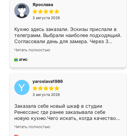
я хотела.
Ярослава
3 августа 2026
Кухню здесь заказали. Эскизы прислали в
телеграмм. Выбрали наиболее подходящий.
Согласовали день для замера. Через 3
недели кухня была уже готова. Остались
Читать полностью
довольны работой. Спасибо Ренессанс
мебель за качественную работу!
yaroslava1986
3 августа 2026
Заказала себе новый шкаф в студии
Ренессанс где ранее заказывала себе
новую кухню.Чего искать, когда качеством
вполне довольна. Служит кухня уже почти
Читать полностью
два года, нареканий нет.