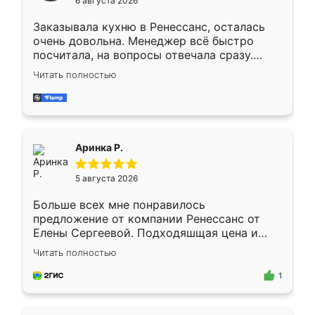
6 августа 2026
мебели буду заказывать только здесь.
Заказывала кухню в Ренессанс, осталась
очень довольна. Менеджер всё быстро
посчитала, на вопросы отвечала сразу.
Замерщик приехал в субботу, подошёл к
Читать полностью
делу со всей ответственностью. Собрали
за день, ребята работали аккуратно, даже
пыли почти не было. Качество отличное,
ящики ходят плавно, ничего не скрипит.
Всё подошло как влитое.
Аринка Р.
5 августа 2026
Больше всех мне понравилось
предложение от компании Ренессанс от
Елены Сергеевой. Подходяшщая цена и
короткие сроки изготовления. Приехавший
Читать полностью
для замера сотрудник Владислав
предложил по моему эскизу самый
1
подходящий вариант шкафа. Немного его
видоизменил, получилось даже лучше, чем