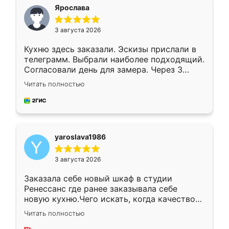
я хотела.
Ярослава
3 августа 2026
Кухню здесь заказали. Эскизы прислали в
телеграмм. Выбрали наиболее подходящий.
Согласовали день для замера. Через 3
недели кухня была уже готова. Остались
Читать полностью
довольны работой. Спасибо Ренессанс
мебель за качественную работу!
yaroslava1986
3 августа 2026
Заказала себе новый шкаф в студии
Ренессанс где ранее заказывала себе
новую кухню.Чего искать, когда качеством
вполне довольна. Служит кухня уже почти
Читать полностью
два года, нареканий нет.