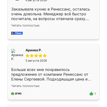
6 августа 2026
мебели буду заказывать только здесь.
Заказывала кухню в Ренессанс, осталась
очень довольна. Менеджер всё быстро
посчитала, на вопросы отвечала сразу.
Замерщик приехал в субботу, подошёл к
Читать полностью
делу со всей ответственностью. Собрали
за день, ребята работали аккуратно, даже
пыли почти не было. Качество отличное,
ящики ходят плавно, ничего не скрипит.
Всё подошло как влитое.
Аринка Р.
5 августа 2026
Больше всех мне понравилось
предложение от компании Ренессанс от
Елены Сергеевой. Подходяшщая цена и
короткие сроки изготовления. Приехавший
Читать полностью
для замера сотрудник Владислав
предложил по моему эскизу самый
1
подходящий вариант шкафа. Немного его
видоизменил, получилось даже лучше, чем