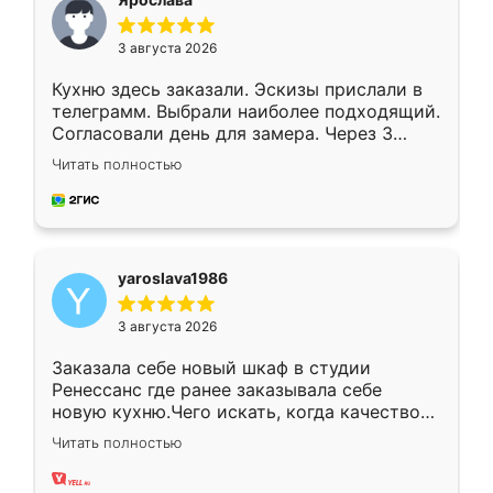
3 августа 2026
Кухню здесь заказали. Эскизы прислали в
телеграмм. Выбрали наиболее подходящий.
Согласовали день для замера. Через 3
недели кухня была уже готова. Остались
Читать полностью
довольны работой. Спасибо Ренессанс
мебель за качественную работу!
yaroslava1986
3 августа 2026
Заказала себе новый шкаф в студии
Ренессанс где ранее заказывала себе
новую кухню.Чего искать, когда качеством
вполне довольна. Служит кухня уже почти
Читать полностью
два года, нареканий нет.