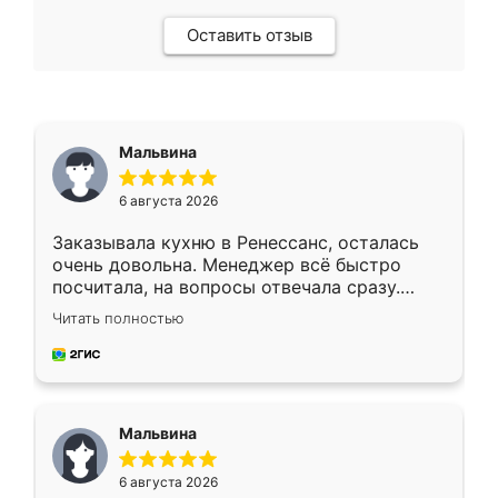
Оставить отзыв
Мальвина
6 августа 2026
Заказывала кухню в Ренессанс, осталась
очень довольна. Менеджер всё быстро
посчитала, на вопросы отвечала сразу.
Замерщик приехал в субботу, подошёл к
Читать полностью
делу со всей ответственностью. Собрали
за день, ребята работали аккуратно, даже
пыли почти не было. Качество отличное,
ящики ходят плавно, ничего не скрипит.
Всё подошло как влитое.
Мальвина
6 августа 2026