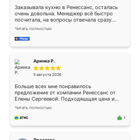
Заказывала кухню в Ренессанс, осталась
очень довольна. Менеджер всё быстро
посчитала, на вопросы отвечала сразу.
Замерщик приехал в субботу, подошёл к
Читать полностью
делу со всей ответственностью. Собрали
за день, ребята работали аккуратно, даже
пыли почти не было. Качество отличное,
ящики ходят плавно, ничего не скрипит.
Всё подошло как влитое.
Аринка Р.
5 августа 2026
Больше всех мне понравилось
предложение от компании Ренессанс от
Елены Сергеевой. Подходяшщая цена и
короткие сроки изготовления. Приехавший
Читать полностью
для замера сотрудник Владислав
предложил по моему эскизу самый
1
подходящий вариант шкафа. Немного его
видоизменил, получилось даже лучше, чем
я хотела.
Ярослава