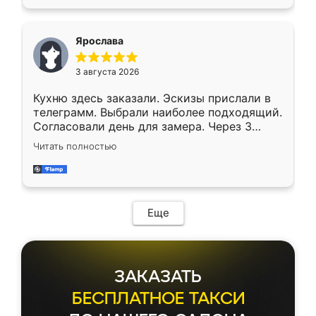
Ярослава
3 августа 2026
Кухню здесь заказали. Эскизы прислали в
телеграмм. Выбрали наиболее подходящий.
Согласовали день для замера. Через 3
недели кухня была уже готова. Остались
Читать полностью
довольны работой. Спасибо Ренессанс
мебель за качественную работу!
Еще
ЗАКАЗАТЬ
БЕСПЛАТНОЕ ТАКСИ