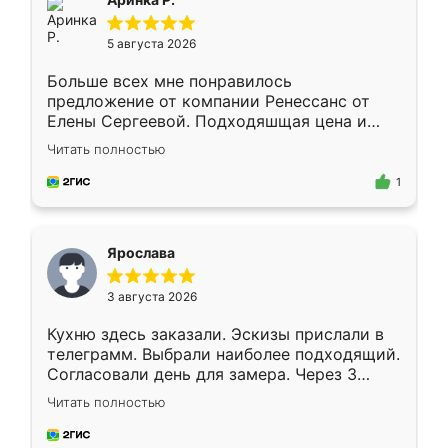
5 августа 2026
Больше всех мне понравилось
предложение от компании Ренессанс от
Елены Сергеевой. Подходяшщая цена и
короткие сроки изготовления. Приехавший
Читать полностью
для замера сотрудник Владислав
предложил по моему эскизу самый
1
подходящий вариант шкафа. Немного его
видоизменил, получилось даже лучше, чем
я хотела.
Ярослава
3 августа 2026
Кухню здесь заказали. Эскизы прислали в
телеграмм. Выбрали наиболее подходящий.
Согласовали день для замера. Через 3
недели кухня была уже готова. Остались
Читать полностью
довольны работой. Спасибо Ренессанс
мебель за качественную работу!