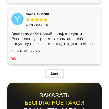
yaroslava1986
3 августа 2026
Заказала себе новый шкаф в студии
Ренессанс где ранее заказывала себе
новую кухню.Чего искать, когда качеством
вполне довольна. Служит кухня уже почти
Читать полностью
два года, нареканий нет.
Еще
ЗАКАЗАТЬ
БЕСПЛАТНОЕ ТАКСИ