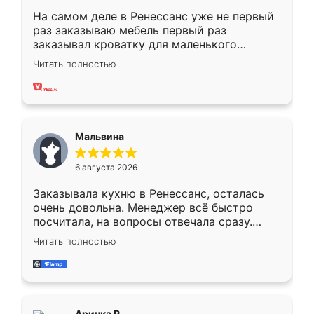
На самом деле в Ренессанс уже не первый
раз заказываю мебель первый раз
заказывал кроватку для маленького
ребёнка при его рождении ,во второй раз
Читать полностью
заказал шкаф-купе. По качеству очень
хорошее сборка достаточно быстрая,
также адекватные цены. До этого
сравнивал с разными конкурентами в этом
сегменте ,выбор у конкурентов куда
Мальвина
меньше, здесь же он более разнообразный.
Мне нравится ,если что-то потребуется из
6 августа 2026
мебели буду заказывать только здесь.
Заказывала кухню в Ренессанс, осталась
очень довольна. Менеджер всё быстро
посчитала, на вопросы отвечала сразу.
Замерщик приехал в субботу, подошёл к
Читать полностью
делу со всей ответственностью. Собрали
за день, ребята работали аккуратно, даже
пыли почти не было. Качество отличное,
ящики ходят плавно, ничего не скрипит.
Всё подошло как влитое.
Аринка Р.