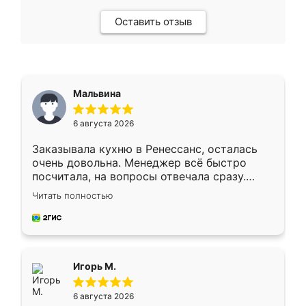
Оставить отзыв
Мальвина
6 августа 2026
Заказывала кухню в Ренессанс, осталась
очень довольна. Менеджер всё быстро
посчитала, на вопросы отвечала сразу.
Замерщик приехал в субботу, подошёл к
Читать полностью
делу со всей ответственностью. Собрали
за день, ребята работали аккуратно, даже
пыли почти не было. Качество отличное,
ящики ходят плавно, ничего не скрипит.
Всё подошло как влитое.
Игорь М.
6 августа 2026