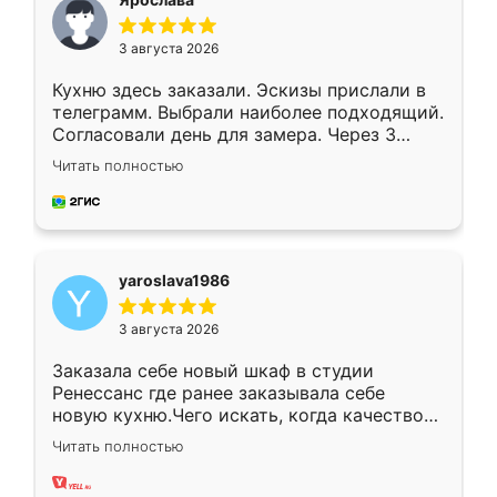
3 августа 2026
Кухню здесь заказали. Эскизы прислали в
телеграмм. Выбрали наиболее подходящий.
Согласовали день для замера. Через 3
недели кухня была уже готова. Остались
Читать полностью
довольны работой. Спасибо Ренессанс
мебель за качественную работу!
yaroslava1986
3 августа 2026
Заказала себе новый шкаф в студии
Ренессанс где ранее заказывала себе
новую кухню.Чего искать, когда качеством
вполне довольна. Служит кухня уже почти
Читать полностью
два года, нареканий нет.