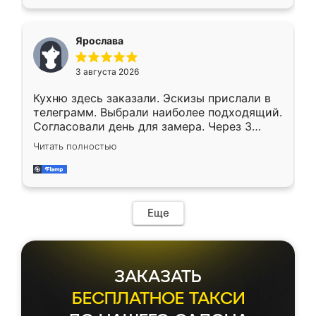
Ярослава
3 августа 2026
Кухню здесь заказали. Эскизы прислали в
телеграмм. Выбрали наиболее подходящий.
Согласовали день для замера. Через 3
недели кухня была уже готова. Остались
Читать полностью
довольны работой. Спасибо Ренессанс
мебель за качественную работу!
Еще
ЗАКАЗАТЬ
БЕСПЛАТНОЕ ТАКСИ