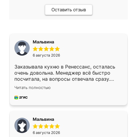
Оставить отзыв
Мальвина
6 августа 2026
Заказывала кухню в Ренессанс, осталась
очень довольна. Менеджер всё быстро
посчитала, на вопросы отвечала сразу.
Замерщик приехал в субботу, подошёл к
Читать полностью
делу со всей ответственностью. Собрали
за день, ребята работали аккуратно, даже
пыли почти не было. Качество отличное,
ящики ходят плавно, ничего не скрипит.
Всё подошло как влитое.
Мальвина
6 августа 2026