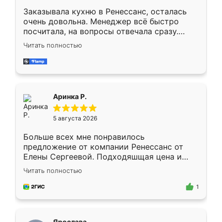
Заказывала кухню в Ренессанс, осталась
очень довольна. Менеджер всё быстро
посчитала, на вопросы отвечала сразу.
Замерщик приехал в субботу, подошёл к
Читать полностью
делу со всей ответственностью. Собрали
за день, ребята работали аккуратно, даже
пыли почти не было. Качество отличное,
ящики ходят плавно, ничего не скрипит.
Всё подошло как влитое.
Аринка Р.
5 августа 2026
Больше всех мне понравилось
предложение от компании Ренессанс от
Елены Сергеевой. Подходяшщая цена и
короткие сроки изготовления. Приехавший
Читать полностью
для замера сотрудник Владислав
предложил по моему эскизу самый
1
подходящий вариант шкафа. Немного его
видоизменил, получилось даже лучше, чем
я хотела.
Ярослава