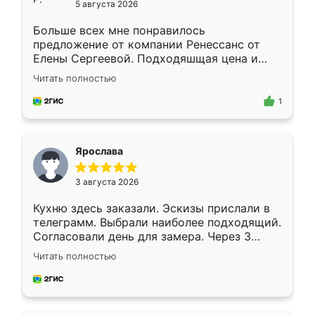
5 августа 2026
Больше всех мне понравилось
предложение от компании Ренессанс от
Елены Сергеевой. Подходяшщая цена и
короткие сроки изготовления. Приехавший
Читать полностью
для замера сотрудник Владислав
предложил по моему эскизу самый
1
подходящий вариант шкафа. Немного его
видоизменил, получилось даже лучше, чем
я хотела.
Ярослава
3 августа 2026
Кухню здесь заказали. Эскизы прислали в
телеграмм. Выбрали наиболее подходящий.
Согласовали день для замера. Через 3
недели кухня была уже готова. Остались
Читать полностью
довольны работой. Спасибо Ренессанс
мебель за качественную работу!