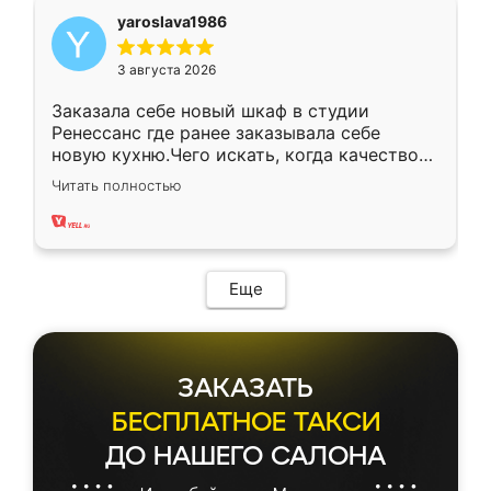
yaroslava1986
3 августа 2026
Заказала себе новый шкаф в студии
Ренессанс где ранее заказывала себе
новую кухню.Чего искать, когда качеством
вполне довольна. Служит кухня уже почти
Читать полностью
два года, нареканий нет.
Еще
ЗАКАЗАТЬ
БЕСПЛАТНОЕ ТАКСИ
ДО НАШЕГО САЛОНА