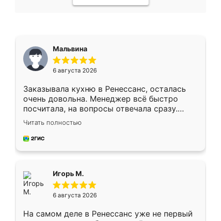
Мальвина
6 августа 2026
Заказывала кухню в Ренессанс, осталась
очень довольна. Менеджер всё быстро
посчитала, на вопросы отвечала сразу.
Замерщик приехал в субботу, подошёл к
Читать полностью
делу со всей ответственностью. Собрали
за день, ребята работали аккуратно, даже
пыли почти не было. Качество отличное,
ящики ходят плавно, ничего не скрипит.
Всё подошло как влитое.
Игорь М.
6 августа 2026
На самом деле в Ренессанс уже не первый