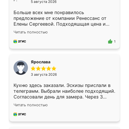
5 августа 2026
Больше всех мне понравилось
предложение от компании Ренессанс от
Елены Сергеевой. Подходяшщая цена и
короткие сроки изготовления. Приехавший
Читать полностью
для замера сотрудник Владислав
предложил по моему эскизу самый
1
подходящий вариант шкафа. Немного его
видоизменил, получилось даже лучше, чем
я хотела.
Ярослава
3 августа 2026
Кухню здесь заказали. Эскизы прислали в
телеграмм. Выбрали наиболее подходящий.
Согласовали день для замера. Через 3
недели кухня была уже готова. Остались
Читать полностью
довольны работой. Спасибо Ренессанс
мебель за качественную работу!