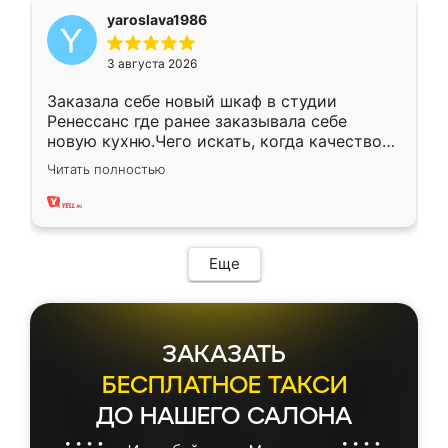
yaroslava1986
3 августа 2026
Заказала себе новый шкаф в студии
Ренессанс где ранее заказывала себе
новую кухню.Чего искать, когда качеством
вполне довольна. Служит кухня уже почти
Читать полностью
два года, нареканий нет.
Еще
ЗАКАЗАТЬ
БЕСПЛАТНОЕ ТАКСИ
ДО НАШЕГО САЛОНА