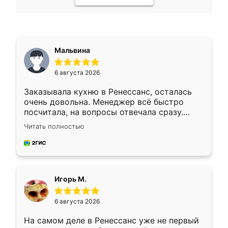
Мальвина
6 августа 2026
Заказывала кухню в Ренессанс, осталась
очень довольна. Менеджер всё быстро
посчитала, на вопросы отвечала сразу.
Замерщик приехал в субботу, подошёл к
Читать полностью
делу со всей ответственностью. Собрали
за день, ребята работали аккуратно, даже
пыли почти не было. Качество отличное,
ящики ходят плавно, ничего не скрипит.
Всё подошло как влитое.
Игорь М.
6 августа 2026
На самом деле в Ренессанс уже не первый