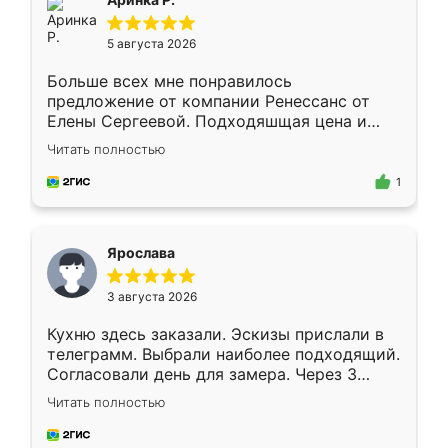
5 августа 2026
Больше всех мне понравилось
предложение от компании Ренессанс от
Елены Сергеевой. Подходяшщая цена и
короткие сроки изготовления. Приехавший
Читать полностью
для замера сотрудник Владислав
предложил по моему эскизу самый
1
подходящий вариант шкафа. Немного его
видоизменил, получилось даже лучше, чем
я хотела.
Ярослава
3 августа 2026
Кухню здесь заказали. Эскизы прислали в
телеграмм. Выбрали наиболее подходящий.
Согласовали день для замера. Через 3
недели кухня была уже готова. Остались
Читать полностью
довольны работой. Спасибо Ренессанс
мебель за качественную работу!