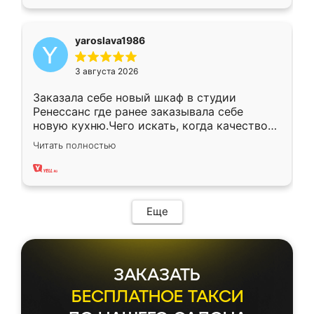
yaroslava1986
3 августа 2026
Заказала себе новый шкаф в студии
Ренессанс где ранее заказывала себе
новую кухню.Чего искать, когда качеством
вполне довольна. Служит кухня уже почти
Читать полностью
два года, нареканий нет.
Еще
ЗАКАЗАТЬ
БЕСПЛАТНОЕ ТАКСИ