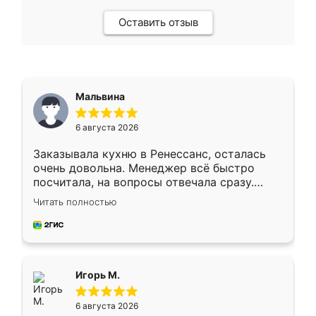
Оставить отзыв
Мальвина
6 августа 2026
Заказывала кухню в Ренессанс, осталась
очень довольна. Менеджер всё быстро
посчитала, на вопросы отвечала сразу.
Замерщик приехал в субботу, подошёл к
Читать полностью
делу со всей ответственностью. Собрали
за день, ребята работали аккуратно, даже
пыли почти не было. Качество отличное,
ящики ходят плавно, ничего не скрипит.
Всё подошло как влитое.
Игорь М.
6 августа 2026