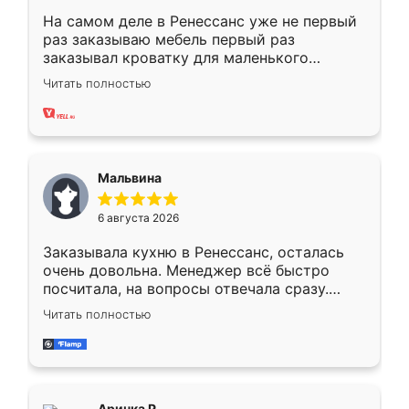
На самом деле в Ренессанс уже не первый
раз заказываю мебель первый раз
заказывал кроватку для маленького
ребёнка при его рождении ,во второй раз
Читать полностью
заказал шкаф-купе. По качеству очень
хорошее сборка достаточно быстрая,
также адекватные цены. До этого
сравнивал с разными конкурентами в этом
сегменте ,выбор у конкурентов куда
Мальвина
меньше, здесь же он более разнообразный.
Мне нравится ,если что-то потребуется из
6 августа 2026
мебели буду заказывать только здесь.
Заказывала кухню в Ренессанс, осталась
очень довольна. Менеджер всё быстро
посчитала, на вопросы отвечала сразу.
Замерщик приехал в субботу, подошёл к
Читать полностью
делу со всей ответственностью. Собрали
за день, ребята работали аккуратно, даже
пыли почти не было. Качество отличное,
ящики ходят плавно, ничего не скрипит.
Всё подошло как влитое.
Аринка Р.