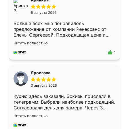
5 августа 2026
Больше всех мне понравилось
предложение от компании Ренессанс от
Елены Сергеевой. Подходяшщая цена и
короткие сроки изготовления. Приехавший
Читать полностью
для замера сотрудник Владислав
предложил по моему эскизу самый
1
подходящий вариант шкафа. Немного его
видоизменил, получилось даже лучше, чем
я хотела.
Ярослава
3 августа 2026
Кухню здесь заказали. Эскизы прислали в
телеграмм. Выбрали наиболее подходящий.
Согласовали день для замера. Через 3
недели кухня была уже готова. Остались
Читать полностью
довольны работой. Спасибо Ренессанс
мебель за качественную работу!