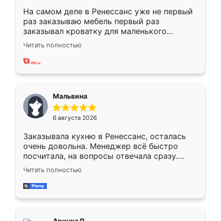
На самом деле в Ренессанс уже не первый
раз заказываю мебель первый раз
заказывал кроватку для маленького
ребёнка при его рождении ,во второй раз
Читать полностью
заказал шкаф-купе. По качеству очень
хорошее сборка достаточно быстрая,
также адекватные цены. До этого
сравнивал с разными конкурентами в этом
сегменте ,выбор у конкурентов куда
Мальвина
меньше, здесь же он более разнообразный.
Мне нравится ,если что-то потребуется из
6 августа 2026
мебели буду заказывать только здесь.
Заказывала кухню в Ренессанс, осталась
очень довольна. Менеджер всё быстро
посчитала, на вопросы отвечала сразу.
Замерщик приехал в субботу, подошёл к
Читать полностью
делу со всей ответственностью. Собрали
за день, ребята работали аккуратно, даже
пыли почти не было. Качество отличное,
ящики ходят плавно, ничего не скрипит.
Всё подошло как влитое.
Аринка Р.