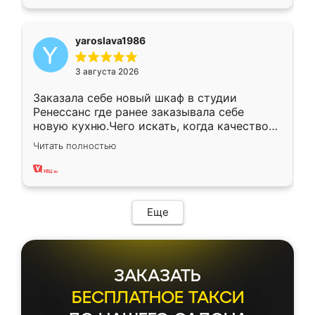
yaroslava1986
3 августа 2026
Заказала себе новый шкаф в студии
Ренессанс где ранее заказывала себе
новую кухню.Чего искать, когда качеством
вполне довольна. Служит кухня уже почти
Читать полностью
два года, нареканий нет.
Еще
ЗАКАЗАТЬ
БЕСПЛАТНОЕ ТАКСИ