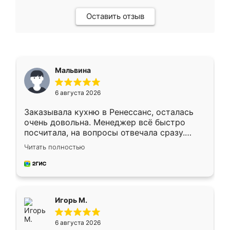
Оставить отзыв
Мальвина
6 августа 2026
Заказывала кухню в Ренессанс, осталась
очень довольна. Менеджер всё быстро
посчитала, на вопросы отвечала сразу.
Замерщик приехал в субботу, подошёл к
Читать полностью
делу со всей ответственностью. Собрали
за день, ребята работали аккуратно, даже
пыли почти не было. Качество отличное,
ящики ходят плавно, ничего не скрипит.
Всё подошло как влитое.
Игорь М.
6 августа 2026