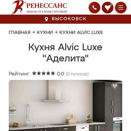
0
ВЫСОКОВСК
ГЛАВНАЯ
→
КУХНИ
→
КУХНИ ALVIC LUXE
Кухня Alvic Luxe
"Аделита"
Рейтинг:
0.0
(
0
голосов)