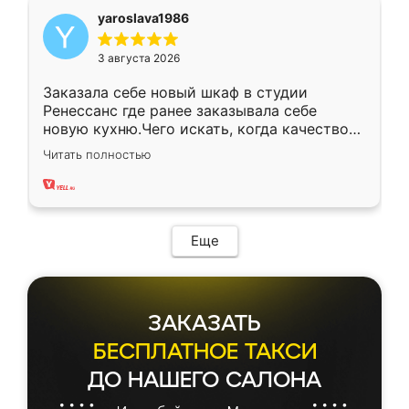
yaroslava1986
3 августа 2026
Заказала себе новый шкаф в студии
Ренессанс где ранее заказывала себе
новую кухню.Чего искать, когда качеством
вполне довольна. Служит кухня уже почти
Читать полностью
два года, нареканий нет.
Еще
ЗАКАЗАТЬ
БЕСПЛАТНОЕ ТАКСИ
ДО НАШЕГО САЛОНА