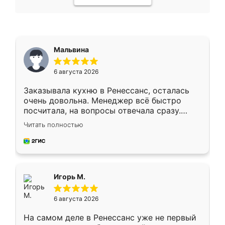
Мальвина
6 августа 2026
Заказывала кухню в Ренессанс, осталась
очень довольна. Менеджер всё быстро
посчитала, на вопросы отвечала сразу.
Замерщик приехал в субботу, подошёл к
Читать полностью
делу со всей ответственностью. Собрали
за день, ребята работали аккуратно, даже
пыли почти не было. Качество отличное,
ящики ходят плавно, ничего не скрипит.
Всё подошло как влитое.
Игорь М.
6 августа 2026
На самом деле в Ренессанс уже не первый