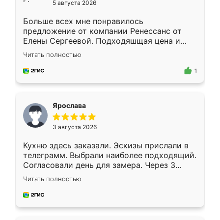
5 августа 2026
Больше всех мне понравилось
предложение от компании Ренессанс от
Елены Сергеевой. Подходяшщая цена и
короткие сроки изготовления. Приехавший
Читать полностью
для замера сотрудник Владислав
предложил по моему эскизу самый
1
подходящий вариант шкафа. Немного его
видоизменил, получилось даже лучше, чем
я хотела.
Ярослава
3 августа 2026
Кухню здесь заказали. Эскизы прислали в
телеграмм. Выбрали наиболее подходящий.
Согласовали день для замера. Через 3
недели кухня была уже готова. Остались
Читать полностью
довольны работой. Спасибо Ренессанс
мебель за качественную работу!