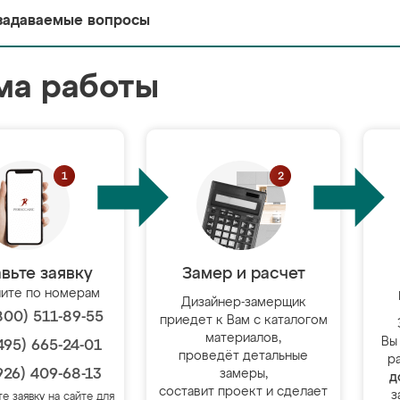
задаваемые вопросы
ма работы
вьте заявку
Замер и расчет
ите по номерам
Дизайнер-замерщик
800) 511-89-55
приедет к Вам с каталогом
материалов,
Вы
495) 665-24-01
проведёт детальные
р
926) 409-68-13
замеры,
д
составит проект и сделает
з
те заявку на сайте для