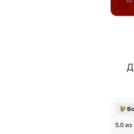
Д
Вс
5.0
из 