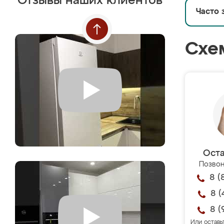
Отзывы наших клиентов
Часто 
Схе
Оста
Позвон
8 (
8 (
8 (
Или оставь