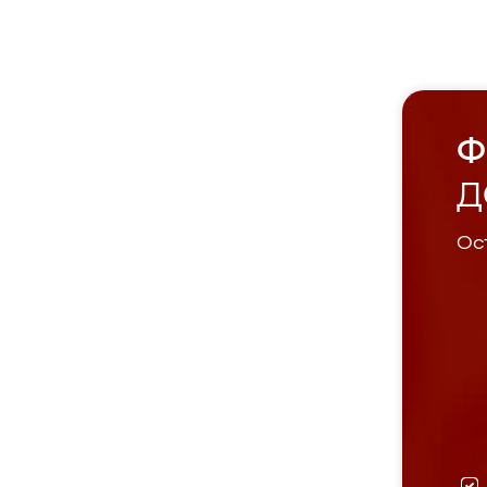
Ф
Д
Ост