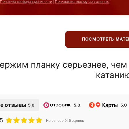
Политике конфиденциальности
|
Пользовательскому соглашению
ПОСМОТРЕТЬ МАТ
ержим планку серьезнее, чем
катани
е отзывы
5.0
5.0
5.0
5
На основе
945
оценок