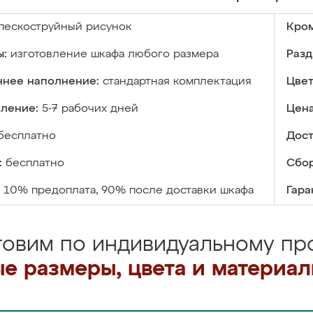
пескоструйный рисунок
Кром
ы:
изготовление шкафа любого размера
Разд
ннее наполнение:
стандартная комплектация
Цвет
вление:
5-7 рабочих дней
Цена
бесплатно
Дост
:
бесплатно
Сбор
10% предоплата, 90% после доставки шкафа
Гара
товим по индивидуальному про
е размеры, цвета и материа