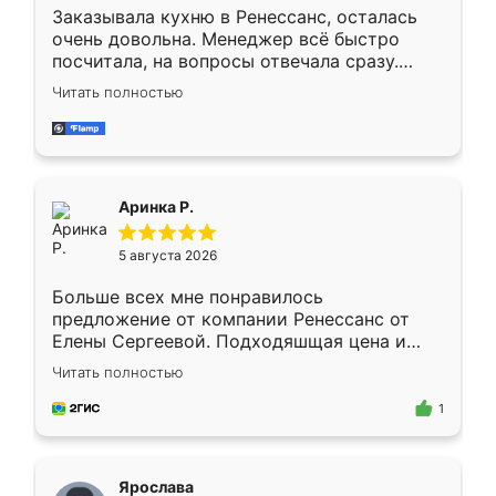
Заказывала кухню в Ренессанс, осталась
очень довольна. Менеджер всё быстро
посчитала, на вопросы отвечала сразу.
Замерщик приехал в субботу, подошёл к
Читать полностью
делу со всей ответственностью. Собрали
за день, ребята работали аккуратно, даже
пыли почти не было. Качество отличное,
ящики ходят плавно, ничего не скрипит.
Всё подошло как влитое.
Аринка Р.
5 августа 2026
Больше всех мне понравилось
предложение от компании Ренессанс от
Елены Сергеевой. Подходяшщая цена и
короткие сроки изготовления. Приехавший
Читать полностью
для замера сотрудник Владислав
предложил по моему эскизу самый
1
подходящий вариант шкафа. Немного его
видоизменил, получилось даже лучше, чем
я хотела.
Ярослава