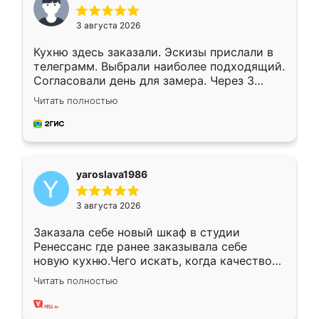
3 августа 2026
Кухню здесь заказали. Эскизы прислали в
телеграмм. Выбрали наиболее подходящий.
Согласовали день для замера. Через 3
недели кухня была уже готова. Остались
Читать полностью
довольны работой. Спасибо Ренессанс
мебель за качественную работу!
yaroslava1986
3 августа 2026
Заказала себе новый шкаф в студии
Ренессанс где ранее заказывала себе
новую кухню.Чего искать, когда качеством
вполне довольна. Служит кухня уже почти
Читать полностью
два года, нареканий нет.