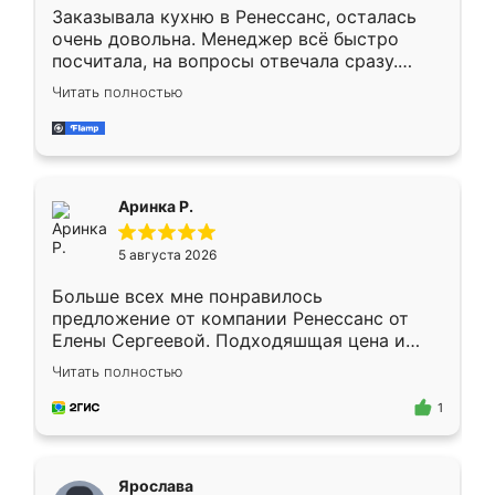
Заказывала кухню в Ренессанс, осталась
очень довольна. Менеджер всё быстро
посчитала, на вопросы отвечала сразу.
Замерщик приехал в субботу, подошёл к
Читать полностью
делу со всей ответственностью. Собрали
за день, ребята работали аккуратно, даже
пыли почти не было. Качество отличное,
ящики ходят плавно, ничего не скрипит.
Всё подошло как влитое.
Аринка Р.
5 августа 2026
Больше всех мне понравилось
предложение от компании Ренессанс от
Елены Сергеевой. Подходяшщая цена и
короткие сроки изготовления. Приехавший
Читать полностью
для замера сотрудник Владислав
предложил по моему эскизу самый
1
подходящий вариант шкафа. Немного его
видоизменил, получилось даже лучше, чем
я хотела.
Ярослава