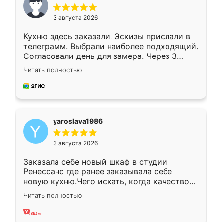
3 августа 2026
Кухню здесь заказали. Эскизы прислали в
телеграмм. Выбрали наиболее подходящий.
Согласовали день для замера. Через 3
недели кухня была уже готова. Остались
Читать полностью
довольны работой. Спасибо Ренессанс
мебель за качественную работу!
yaroslava1986
3 августа 2026
Заказала себе новый шкаф в студии
Ренессанс где ранее заказывала себе
новую кухню.Чего искать, когда качеством
вполне довольна. Служит кухня уже почти
Читать полностью
два года, нареканий нет.