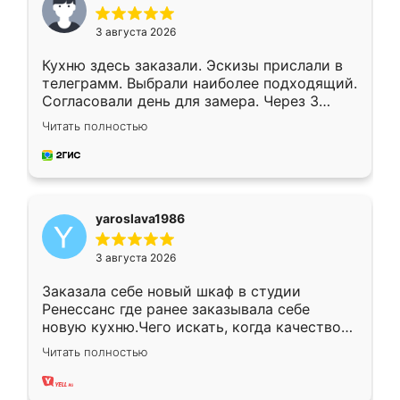
3 августа 2026
Кухню здесь заказали. Эскизы прислали в
телеграмм. Выбрали наиболее подходящий.
Согласовали день для замера. Через 3
недели кухня была уже готова. Остались
Читать полностью
довольны работой. Спасибо Ренессанс
мебель за качественную работу!
yaroslava1986
3 августа 2026
Заказала себе новый шкаф в студии
Ренессанс где ранее заказывала себе
новую кухню.Чего искать, когда качеством
вполне довольна. Служит кухня уже почти
Читать полностью
два года, нареканий нет.