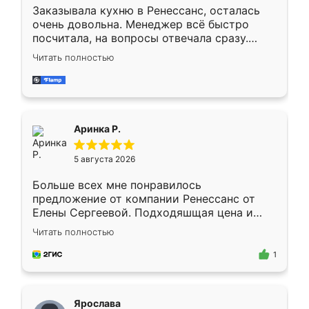
Заказывала кухню в Ренессанс, осталась
очень довольна. Менеджер всё быстро
посчитала, на вопросы отвечала сразу.
Замерщик приехал в субботу, подошёл к
Читать полностью
делу со всей ответственностью. Собрали
за день, ребята работали аккуратно, даже
пыли почти не было. Качество отличное,
ящики ходят плавно, ничего не скрипит.
Всё подошло как влитое.
Аринка Р.
5 августа 2026
Больше всех мне понравилось
предложение от компании Ренессанс от
Елены Сергеевой. Подходяшщая цена и
короткие сроки изготовления. Приехавший
Читать полностью
для замера сотрудник Владислав
предложил по моему эскизу самый
1
подходящий вариант шкафа. Немного его
видоизменил, получилось даже лучше, чем
я хотела.
Ярослава