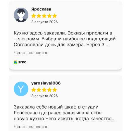
я хотела.
Ярослава
3 августа 2026
Кухню здесь заказали. Эскизы прислали в
телеграмм. Выбрали наиболее подходящий.
Согласовали день для замера. Через 3
недели кухня была уже готова. Остались
Читать полностью
довольны работой. Спасибо Ренессанс
мебель за качественную работу!
yaroslava1986
3 августа 2026
Заказала себе новый шкаф в студии
Ренессанс где ранее заказывала себе
новую кухню.Чего искать, когда качеством
вполне довольна. Служит кухня уже почти
Читать полностью
два года, нареканий нет.