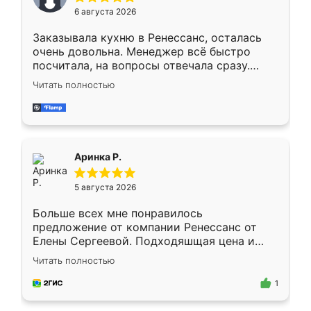
Мне нравится ,если что-то потребуется из
6 августа 2026
мебели буду заказывать только здесь.
Заказывала кухню в Ренессанс, осталась
очень довольна. Менеджер всё быстро
посчитала, на вопросы отвечала сразу.
Замерщик приехал в субботу, подошёл к
Читать полностью
делу со всей ответственностью. Собрали
за день, ребята работали аккуратно, даже
пыли почти не было. Качество отличное,
ящики ходят плавно, ничего не скрипит.
Всё подошло как влитое.
Аринка Р.
5 августа 2026
Больше всех мне понравилось
предложение от компании Ренессанс от
Елены Сергеевой. Подходяшщая цена и
короткие сроки изготовления. Приехавший
Читать полностью
для замера сотрудник Владислав
предложил по моему эскизу самый
1
подходящий вариант шкафа. Немного его
видоизменил, получилось даже лучше, чем