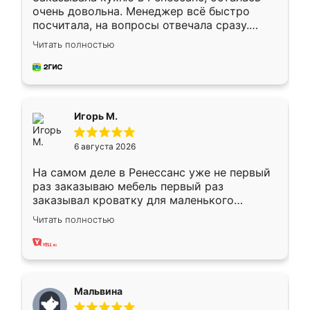
очень довольна. Менеджер всё быстро
посчитала, на вопросы отвечала сразу.
Замерщик приехал в субботу, подошёл к
Читать полностью
делу со всей ответственностью. Собрали
за день, ребята работали аккуратно, даже
пыли почти не было. Качество отличное,
ящики ходят плавно, ничего не скрипит.
Всё подошло как влитое.
Игорь М.
6 августа 2026
На самом деле в Ренессанс уже не первый
раз заказываю мебель первый раз
заказывал кроватку для маленького
ребёнка при его рождении ,во второй раз
Читать полностью
заказал шкаф-купе. По качеству очень
хорошее сборка достаточно быстрая,
также адекватные цены. До этого
сравнивал с разными конкурентами в этом
сегменте ,выбор у конкурентов куда
Мальвина
меньше, здесь же он более разнообразный.