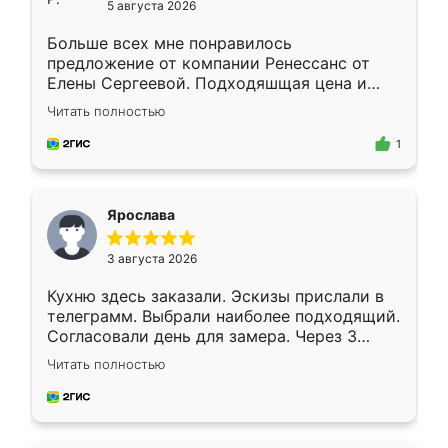
5 августа 2026
Больше всех мне понравилось
предложение от компании Ренессанс от
Елены Сергеевой. Подходяшщая цена и
короткие сроки изготовления. Приехавший
Читать полностью
для замера сотрудник Владислав
предложил по моему эскизу самый
1
подходящий вариант шкафа. Немного его
видоизменил, получилось даже лучше, чем
я хотела.
Ярослава
3 августа 2026
Кухню здесь заказали. Эскизы прислали в
телеграмм. Выбрали наиболее подходящий.
Согласовали день для замера. Через 3
недели кухня была уже готова. Остались
Читать полностью
довольны работой. Спасибо Ренессанс
мебель за качественную работу!