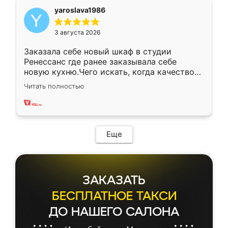
yaroslava1986
3 августа 2026
Заказала себе новый шкаф в студии
Ренессанс где ранее заказывала себе
новую кухню.Чего искать, когда качеством
вполне довольна. Служит кухня уже почти
Читать полностью
два года, нареканий нет.
Еще
ЗАКАЗАТЬ
БЕСПЛАТНОЕ ТАКСИ
ДО НАШЕГО САЛОНА