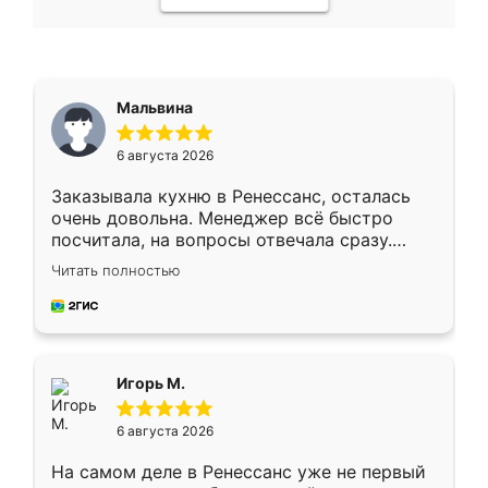
Мальвина
6 августа 2026
Заказывала кухню в Ренессанс, осталась
очень довольна. Менеджер всё быстро
посчитала, на вопросы отвечала сразу.
Замерщик приехал в субботу, подошёл к
Читать полностью
делу со всей ответственностью. Собрали
за день, ребята работали аккуратно, даже
пыли почти не было. Качество отличное,
ящики ходят плавно, ничего не скрипит.
Всё подошло как влитое.
Игорь М.
6 августа 2026
На самом деле в Ренессанс уже не первый