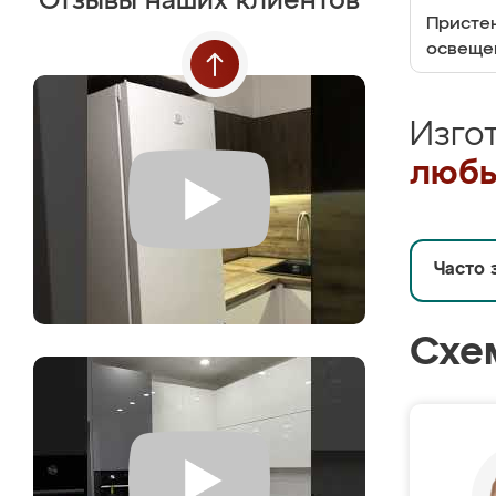
Отзывы наших клиентов
Пристен
освеще
Изго
любы
Часто 
Схе