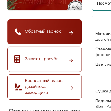
Посмот
Обратный звонок
Матери
другой 
Стенова
фотопе
Заказать расчёт
Цвет:
н
Бесплатный вызов
дизайнера-
Сушка д
замерщика
Подъем
Blum (А