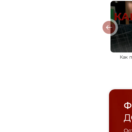
Как 
Ф
Д
Ост