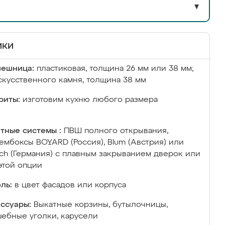
▼
ики
лешница:
пластиковая, толщина 26 мм или 38 мм;
скусственного камня, толщина 38 мм
риты:
изготовим кухню любого размера
тные системы :
ПВШ полного открывания,
ембоксы BOYARD (Россия), Blum (Австрия) или
ich (Германия) с плавным закрыванием дверок или
этой опции
ль:
в цвет фасадов или корпуса
ссуары:
Выкатные корзины, бутылочницы,
ебные уголки, карусели