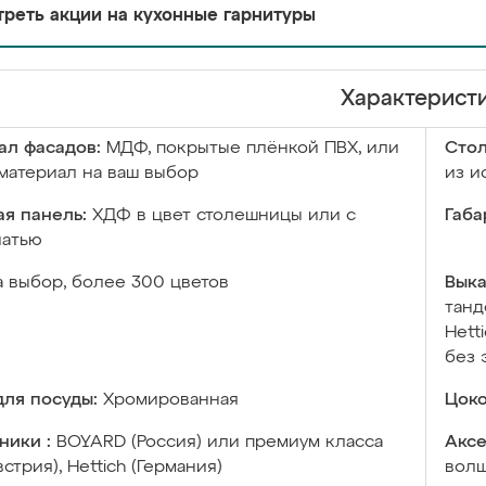
реть акции на кухонные гарнитуры
Характерист
ал фасадов:
МДФ, покрытые плёнкой ПВХ, или
Сто
материал на ваш выбор
из и
я панель:
ХДФ в цвет столешницы или с
Габа
чатью
а выбор, более 300 цветов
Выка
танд
Hett
без 
ля посуды:
Хромированная
Цоко
ники :
BOYARD (Россия) или премиум класса
Аксе
встрия), Hettich (Германия)
волш