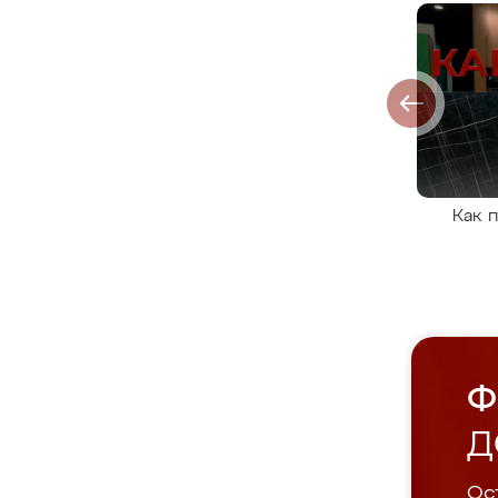
Как 
Ф
Д
Ост