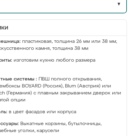
▼
ики
лешница:
пластиковая, толщина 26 мм или 38 мм;
скусственного камня, толщина 38 мм
риты:
изготовим кухню любого размера
тные системы :
ПВШ полного открывания,
ембоксы BOYARD (Россия), Blum (Австрия) или
ich (Германия) с плавным закрыванием дверок или
этой опции
ль:
в цвет фасадов или корпуса
ссуары:
Выкатные корзины, бутылочницы,
ебные уголки, карусели