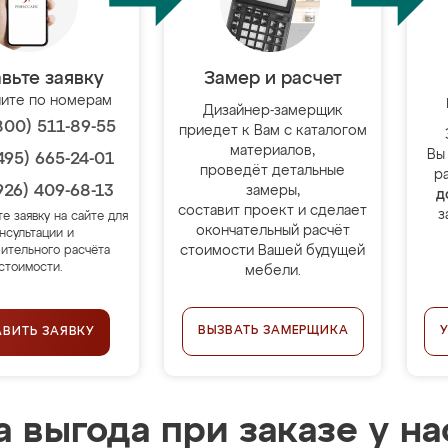
вьте заявку
Замер и расчет
ите по номерам
Дизайнер-замерщик
800) 511-89-55
приедет к Вам с каталогом
материалов,
Вы
495) 665-24-01
проведёт детальные
р
926) 409-68-13
замеры,
д
составит проект и сделает
з
те заявку на сайте для
окончательный расчёт
нсультации и
стоимости Вашей будущей
ительного расчёта
стоимости.
мебели.
ВЫЗВАТЬ ЗАМЕРЩИКА
АВИТЬ ЗАЯВКУ
 выгода при заказе у на