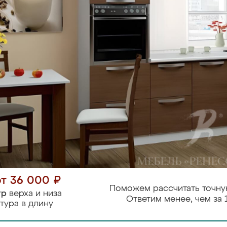
от 36 000 ₽
Поможем рассчитать точну
тр
верха и низа
Ответим менее, чем за 
тура в длину