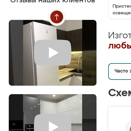
Отзывы наших клиентов
Пристен
освеще
Изго
любы
Часто 
Схе