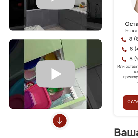
Оста
Позвон
8 (
8 (
8 (
Или оставь
ко
предвар
ОСТ
Ваша