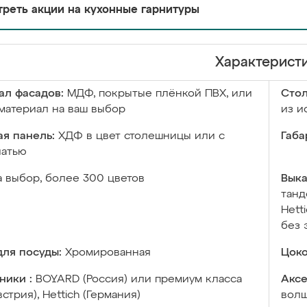
реть акции на кухонные гарнитуры
Характерист
ал фасадов:
МДФ, покрытые плёнкой ПВХ, или
Сто
материал на ваш выбор
из и
я панель:
ХДФ в цвет столешницы или с
Габа
чатью
а выбор, более 300 цветов
Выка
танд
Hett
без 
ля посуды:
Хромированная
Цоко
ники :
BOYARD (Россия) или премиум класса
Аксе
встрия), Hettich (Германия)
волш