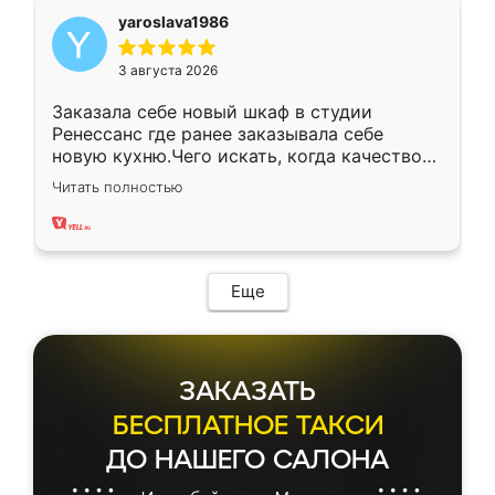
yaroslava1986
3 августа 2026
Заказала себе новый шкаф в студии
Ренессанс где ранее заказывала себе
новую кухню.Чего искать, когда качеством
вполне довольна. Служит кухня уже почти
Читать полностью
два года, нареканий нет.
Еще
ЗАКАЗАТЬ
БЕСПЛАТНОЕ ТАКСИ
ДО НАШЕГО САЛОНА