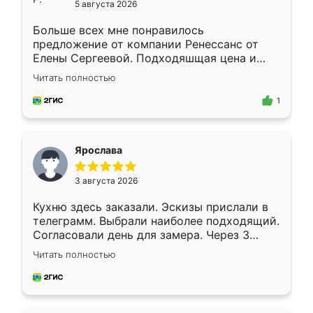
5 августа 2026
Больше всех мне понравилось
предложение от компании Ренессанс от
Елены Сергеевой. Подходяшщая цена и
короткие сроки изготовления. Приехавший
Читать полностью
для замера сотрудник Владислав
предложил по моему эскизу самый
1
подходящий вариант шкафа. Немного его
видоизменил, получилось даже лучше, чем
я хотела.
Ярослава
3 августа 2026
Кухню здесь заказали. Эскизы прислали в
телеграмм. Выбрали наиболее подходящий.
Согласовали день для замера. Через 3
недели кухня была уже готова. Остались
Читать полностью
довольны работой. Спасибо Ренессанс
мебель за качественную работу!