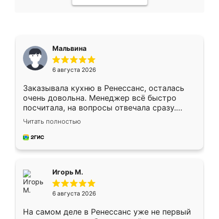
Мальвина
6 августа 2026
Заказывала кухню в Ренессанс, осталась
очень довольна. Менеджер всё быстро
посчитала, на вопросы отвечала сразу.
Замерщик приехал в субботу, подошёл к
Читать полностью
делу со всей ответственностью. Собрали
за день, ребята работали аккуратно, даже
пыли почти не было. Качество отличное,
ящики ходят плавно, ничего не скрипит.
Всё подошло как влитое.
Игорь М.
6 августа 2026
На самом деле в Ренессанс уже не первый