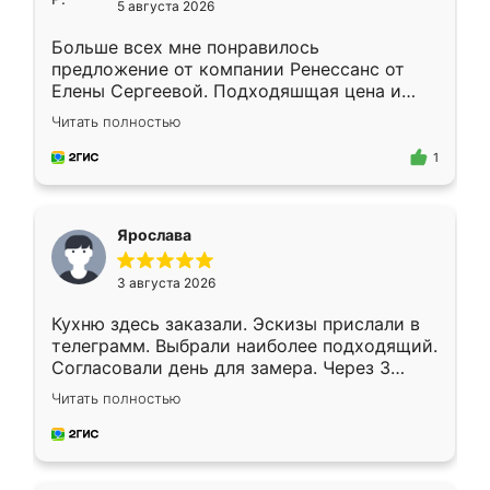
5 августа 2026
Больше всех мне понравилось
предложение от компании Ренессанс от
Елены Сергеевой. Подходяшщая цена и
короткие сроки изготовления. Приехавший
Читать полностью
для замера сотрудник Владислав
предложил по моему эскизу самый
1
подходящий вариант шкафа. Немного его
видоизменил, получилось даже лучше, чем
я хотела.
Ярослава
3 августа 2026
Кухню здесь заказали. Эскизы прислали в
телеграмм. Выбрали наиболее подходящий.
Согласовали день для замера. Через 3
недели кухня была уже готова. Остались
Читать полностью
довольны работой. Спасибо Ренессанс
мебель за качественную работу!