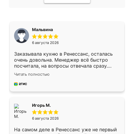
Мальвина
6 августа 2026
Заказывала кухню в Ренессанс, осталась
очень довольна. Менеджер всё быстро
посчитала, на вопросы отвечала сразу.
Замерщик приехал в субботу, подошёл к
Читать полностью
делу со всей ответственностью. Собрали
за день, ребята работали аккуратно, даже
пыли почти не было. Качество отличное,
ящики ходят плавно, ничего не скрипит.
Всё подошло как влитое.
Игорь М.
6 августа 2026
На самом деле в Ренессанс уже не первый