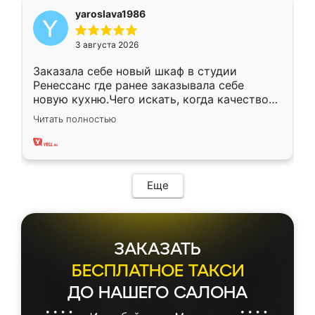
yaroslava1986
3 августа 2026
Заказала себе новый шкаф в студии
Ренессанс где ранее заказывала себе
новую кухню.Чего искать, когда качеством
вполне довольна. Служит кухня уже почти
Читать полностью
два года, нареканий нет.
Еще
ЗАКАЗАТЬ
БЕСПЛАТНОЕ ТАКСИ
ДО НАШЕГО САЛОНА