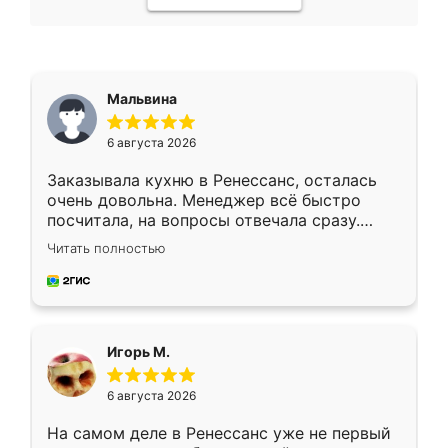
Мальвина
6 августа 2026
Заказывала кухню в Ренессанс, осталась
очень довольна. Менеджер всё быстро
посчитала, на вопросы отвечала сразу.
Замерщик приехал в субботу, подошёл к
Читать полностью
делу со всей ответственностью. Собрали
за день, ребята работали аккуратно, даже
пыли почти не было. Качество отличное,
ящики ходят плавно, ничего не скрипит.
Всё подошло как влитое.
Игорь М.
6 августа 2026
На самом деле в Ренессанс уже не первый