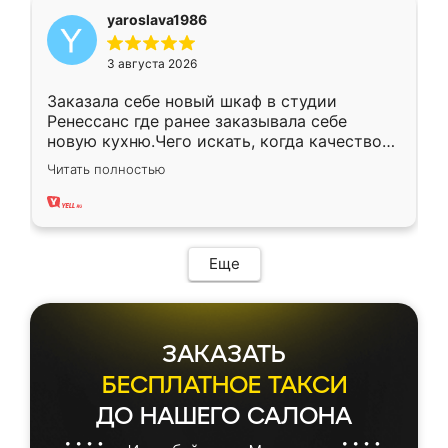
yaroslava1986
3 августа 2026
Заказала себе новый шкаф в студии
Ренессанс где ранее заказывала себе
новую кухню.Чего искать, когда качеством
вполне довольна. Служит кухня уже почти
Читать полностью
два года, нареканий нет.
Еще
ЗАКАЗАТЬ
БЕСПЛАТНОЕ ТАКСИ
ДО НАШЕГО САЛОНА