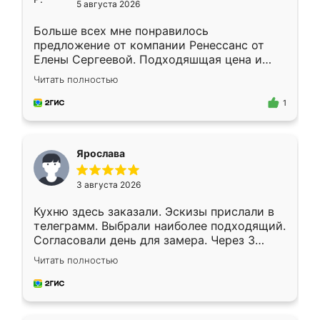
5 августа 2026
Больше всех мне понравилось
предложение от компании Ренессанс от
Елены Сергеевой. Подходяшщая цена и
короткие сроки изготовления. Приехавший
Читать полностью
для замера сотрудник Владислав
предложил по моему эскизу самый
1
подходящий вариант шкафа. Немного его
видоизменил, получилось даже лучше, чем
я хотела.
Ярослава
3 августа 2026
Кухню здесь заказали. Эскизы прислали в
телеграмм. Выбрали наиболее подходящий.
Согласовали день для замера. Через 3
недели кухня была уже готова. Остались
Читать полностью
довольны работой. Спасибо Ренессанс
мебель за качественную работу!