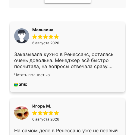
Мальвина
6 августа 2026
Заказывала кухню в Ренессанс, осталась
очень довольна. Менеджер всё быстро
посчитала, на вопросы отвечала сразу.
Замерщик приехал в субботу, подошёл к
Читать полностью
делу со всей ответственностью. Собрали
за день, ребята работали аккуратно, даже
пыли почти не было. Качество отличное,
ящики ходят плавно, ничего не скрипит.
Всё подошло как влитое.
Игорь М.
6 августа 2026
На самом деле в Ренессанс уже не первый