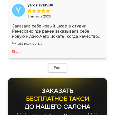
yaroslava1986
3 августа 2026
Заказала себе новый шкаф в студии
Ренессанс где ранее заказывала себе
новую кухню.Чего искать, когда качеством
вполне довольна. Служит кухня уже почти
Читать полностью
два года, нареканий нет.
Еще
ЗАКАЗАТЬ
БЕСПЛАТНОЕ ТАКСИ
ДО НАШЕГО САЛОНА