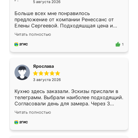
5 августа 2026
Больше всех мне понравилось
предложение от компании Ренессанс от
Елены Сергеевой. Подходяшщая цена и
короткие сроки изготовления. Приехавший
Читать полностью
для замера сотрудник Владислав
предложил по моему эскизу самый
1
подходящий вариант шкафа. Немного его
видоизменил, получилось даже лучше, чем
я хотела.
Ярослава
3 августа 2026
Кухню здесь заказали. Эскизы прислали в
телеграмм. Выбрали наиболее подходящий.
Согласовали день для замера. Через 3
недели кухня была уже готова. Остались
Читать полностью
довольны работой. Спасибо Ренессанс
мебель за качественную работу!