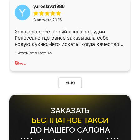
yaroslava1986
3 августа 2026
Заказала себе новый шкаф в студии
Ренессанс где ранее заказывала себе
новую кухню.Чего искать, когда качеством
вполне довольна. Служит кухня уже почти
Читать полностью
два года, нареканий нет.
Еще
ЗАКАЗАТЬ
БЕСПЛАТНОЕ ТАКСИ
ДО НАШЕГО САЛОНА