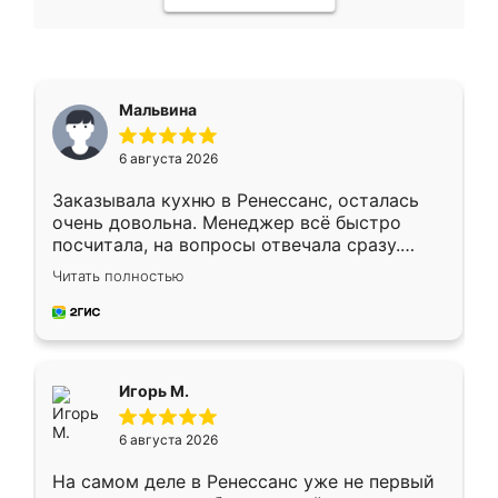
Мальвина
6 августа 2026
Заказывала кухню в Ренессанс, осталась
очень довольна. Менеджер всё быстро
посчитала, на вопросы отвечала сразу.
Замерщик приехал в субботу, подошёл к
Читать полностью
делу со всей ответственностью. Собрали
за день, ребята работали аккуратно, даже
пыли почти не было. Качество отличное,
ящики ходят плавно, ничего не скрипит.
Всё подошло как влитое.
Игорь М.
6 августа 2026
На самом деле в Ренессанс уже не первый