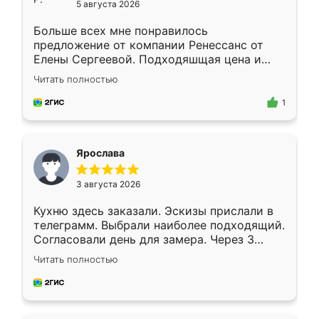
5 августа 2026
Больше всех мне понравилось
предложение от компании Ренессанс от
Елены Сергеевой. Подходяшщая цена и
короткие сроки изготовления. Приехавший
Читать полностью
для замера сотрудник Владислав
предложил по моему эскизу самый
1
подходящий вариант шкафа. Немного его
видоизменил, получилось даже лучше, чем
я хотела.
Ярослава
3 августа 2026
Кухню здесь заказали. Эскизы прислали в
телеграмм. Выбрали наиболее подходящий.
Согласовали день для замера. Через 3
недели кухня была уже готова. Остались
Читать полностью
довольны работой. Спасибо Ренессанс
мебель за качественную работу!