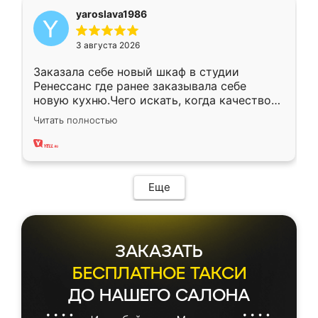
yaroslava1986
3 августа 2026
Заказала себе новый шкаф в студии
Ренессанс где ранее заказывала себе
новую кухню.Чего искать, когда качеством
вполне довольна. Служит кухня уже почти
Читать полностью
два года, нареканий нет.
Еще
ЗАКАЗАТЬ
БЕСПЛАТНОЕ ТАКСИ
ДО НАШЕГО САЛОНА