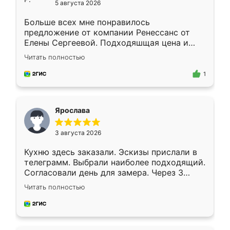
5 августа 2026
Больше всех мне понравилось
предложение от компании Ренессанс от
Елены Сергеевой. Подходяшщая цена и
короткие сроки изготовления. Приехавший
Читать полностью
для замера сотрудник Владислав
предложил по моему эскизу самый
1
подходящий вариант шкафа. Немного его
видоизменил, получилось даже лучше, чем
я хотела.
Ярослава
3 августа 2026
Кухню здесь заказали. Эскизы прислали в
телеграмм. Выбрали наиболее подходящий.
Согласовали день для замера. Через 3
недели кухня была уже готова. Остались
Читать полностью
довольны работой. Спасибо Ренессанс
мебель за качественную работу!