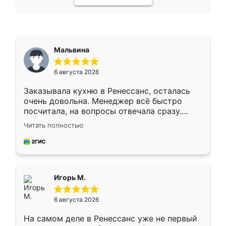
Мальвина
6 августа 2026
Заказывала кухню в Ренессанс, осталась
очень довольна. Менеджер всё быстро
посчитала, на вопросы отвечала сразу.
Замерщик приехал в субботу, подошёл к
Читать полностью
делу со всей ответственностью. Собрали
за день, ребята работали аккуратно, даже
пыли почти не было. Качество отличное,
ящики ходят плавно, ничего не скрипит.
Всё подошло как влитое.
Игорь М.
6 августа 2026
На самом деле в Ренессанс уже не первый